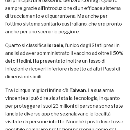
dal principio una bassa incidenza di contagi. Questo
sempre grazie all’introduzione di un efficace sistema
di tracciamento e di quarantena. Ma anche per
l’ottimo sistema sanitario australiano, che era pronto
anche per uno scenario peggiore.
Quarto si classifica
Israele
, l’unico degli Stati presi in
analisi ad aver somministrato il vaccino ad oltre il 50%
dei cittadini. Ha presentato inoltre un tasso di
infezioni e ricoveri inferiore rispetto ad altri Paesi di
dimensioni simili.
Tra i cinque migliori infine c’è
Taiwan
. La sua arma
vincente si può dire sia stata la tecnologia, in quanto
per proteggere i suoi 23 milioni di persone sono state
lanciate diverse app che segnalavano le località
visitate da persone infette. Nonché i posti dove fosse
possibile comprare protezioni personali, come gel