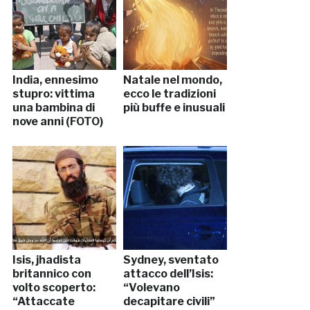
India, ennesimo
Natale nel mondo,
stupro: vittima
ecco le tradizioni
una bambina di
più buffe e inusuali
nove anni (FOTO)
Isis, jhadista
Sydney, sventato
britannico con
attacco dell’Isis:
volto scoperto:
“Volevano
“Attaccate
decapitare civili”