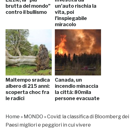
brutta del mondo”
un’auto rischia la
contro il bullismo
vita, poi
l’inspiegabile
miracolo
Maltempo sradica
Canada, un
albero di 215 anni:
incendio minaccia
scoperta choc fra
la città: 80mila
le radici
persone evacuate
Home
»
MONDO
»
Covid: la classifica di Bloomberg dei
Paesi migliori e peggiori in cui vivere