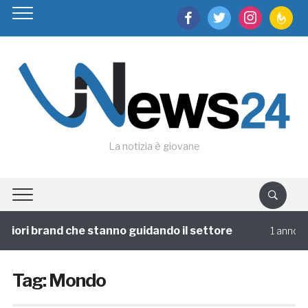
facebook
twitter
instagram
feedburn
La notizia è giovane
liori brand che stanno guidando il settore
V
1 annofa
Tag:
Mondo