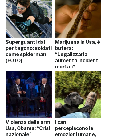
Superguanti dal
Marijuana in Usa, è
pentagono: soldati
bufera:
come spiderman
“Legalizzarla
(FOTO)
aumenta incidenti
mortali”
Violenza delle armi
I cani
Usa, Obama: “Crisi
percepiscono le
nazionale”
emozioni umane,