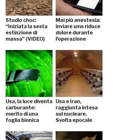
Studio choc:
Mai più anestesia:
“Iniziata la sesta
inviare sms riduce
estinzione di
dolore durante
massa” (VIDEO)
l’operazione
Usa, la luce diventa
Usa e Iran,
carburante:
raggiunta intesa
merito di una
sul nucleare.
foglia bionica
Svolta epocale