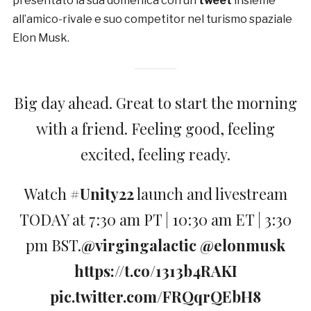
presentato la sua domenica con un
tweet
insieme
all’amico-rivale e suo competitor nel turismo spaziale
Elon Musk.
Big day ahead. Great to start the morning
with a friend. Feeling good, feeling
excited, feeling ready.
Watch
#Unity22
launch and livestream
TODAY at 7:30 am PT | 10:30 am ET | 3:30
pm BST.
@virgingalactic
@elonmusk
https://t.co/1313b4RAKI
pic.twitter.com/FRQqrQEbH8