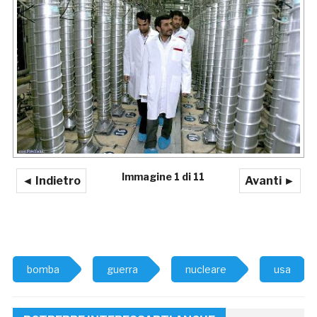
Immagine 1 di 11
◄ Indietro
Avanti ►
bomba
guerra
nucleare
usa