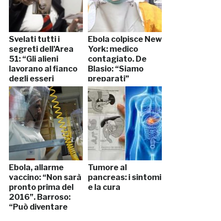
Svelati tutti i
Ebola colpisce New
segreti dell’Area
York: medico
51: “Gli alieni
contagiato. De
lavorano al fianco
Blasio: “Siamo
degli esseri
preparati”
umani” (VIDEO
CHOC)
Ebola, allarme
Tumore al
vaccino: “Non sarà
pancreas: i sintomi
pronto prima del
e la cura
2016”. Barroso:
“Può diventare
una catastrofe”