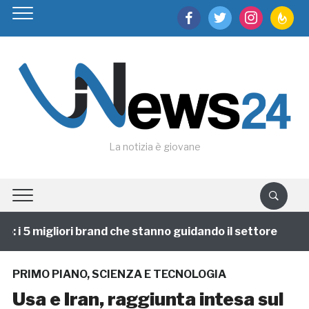
facebook
twitter
instagram
feedburn
La notizia è giovane
i 5 migliori brand che stanno guidando il settore
1 a
PRIMO PIANO
,
SCIENZA E TECNOLOGIA
Usa e Iran, raggiunta intesa sul