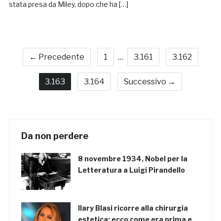
stata presa da Miley, dopo che ha […]
← Precedente
1
…
3.161
3.162
3.163
3.164
Successivo →
Da non perdere
8 novembre 1934, Nobel per la
Letteratura a Luigi Pirandello
Ilary Blasi ricorre alla chirurgia
estetica: ecco come era prima e