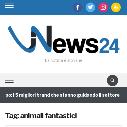
facebook
twitter
instagram
feedburn
La notizia è giovane
ppo: i 5 migliori brand che stanno guidando il settore
Tag:
animali fantastici