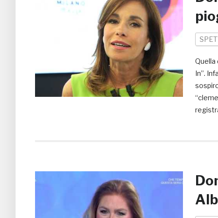
pio
SPET
Quella 
In”. In
sospiro
“clemen
registr
Dom
Alb