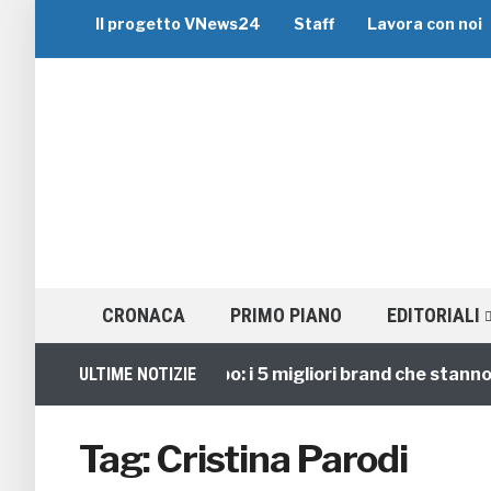
Il progetto VNews24
Staff
Lavora con noi
CRONACA
PRIMO PIANO
EDITORIALI
Viaggi di Gruppo: i 5 migliori brand che stanno gu
ULTIME NOTIZIE
Tag:
Cristina Parodi