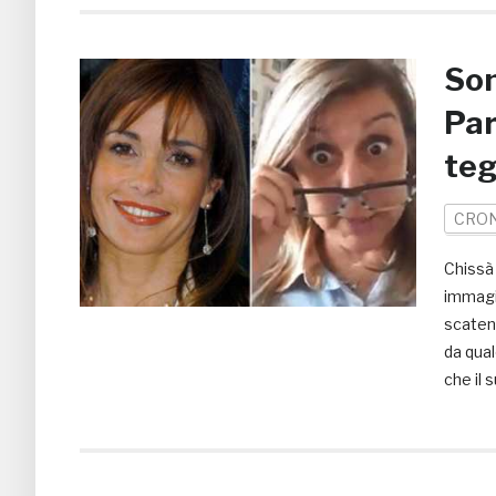
Son
Par
te
CRO
Chissà 
immagi
scatena
da qual
che il 