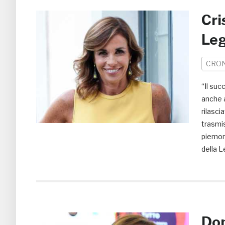
Cri
Leg
CRO
“Il suc
anche a
rilasci
trasmis
piemon
della L
Dom