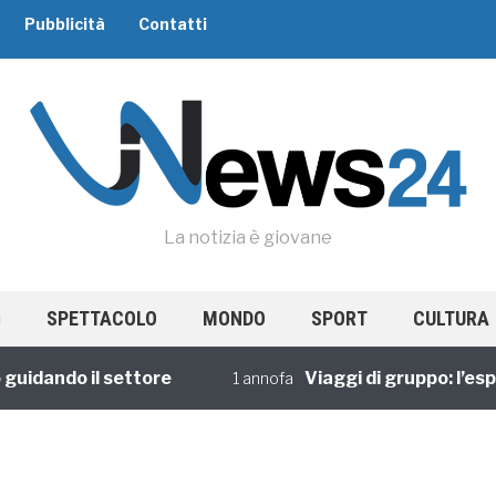
Pubblicità
Contatti
La notizia è giovane
SPETTACOLO
MONDO
SPORT
CULTURA
idando il settore
Viaggi di gruppo: l’esper
1 annofa