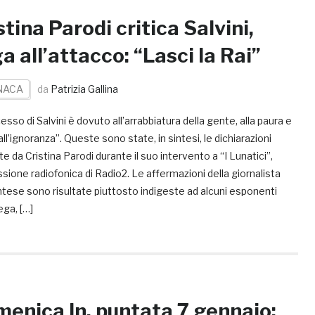
stina Parodi critica Salvini,
a all’attacco: “Lasci la Rai”
NACA
da
Patrizia Gallina
cesso di Salvini è dovuto all’arrabbiatura della gente, alla paura e
ll’ignoranza”. Queste sono state, in sintesi, le dichiarazioni
ate da Cristina Parodi durante il suo intervento a “I Lunatici”,
sione radiofonica di Radio2. Le affermazioni della giornalista
tese sono risultate piuttosto indigeste ad alcuni esponenti
ega, […]
enica In, puntata 7 gennaio: