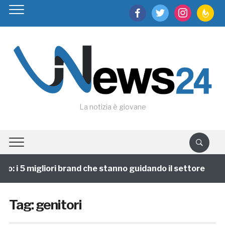
facebook
twitter
instagram
feedburn
La notizia è giovane
: i 5 migliori brand che stanno guidando il settore
Tag:
genitori