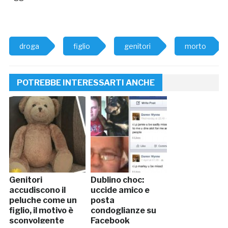
droga
figlio
genitori
morto
POTREBBE INTERESSARTI ANCHE
Genitori
Dublino choc:
accudiscono il
uccide amico e
peluche come un
posta
figlio, il motivo è
condoglianze su
sconvolgente
Facebook