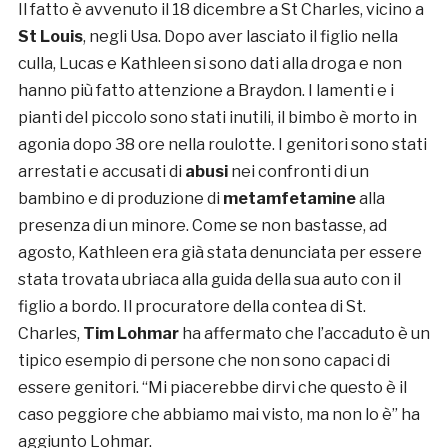
Il fatto è avvenuto il 18 dicembre a St Charles, vicino a
St Louis
, negli Usa. Dopo aver lasciato il figlio nella
culla, Lucas e Kathleen si sono dati alla droga e non
hanno più fatto attenzione a Braydon. I lamenti e i
pianti del piccolo sono stati inutili, il bimbo è morto in
agonia dopo 38 ore nella roulotte. I genitori sono stati
arrestati e accusati di
abusi
nei confronti di un
bambino e di produzione di
metamfetamine
alla
presenza di un minore. Come se non bastasse, ad
agosto, Kathleen era già stata denunciata per essere
stata trovata ubriaca alla guida della sua auto con il
figlio a bordo. Il procuratore della contea di St.
Charles,
Tim Lohmar
ha affermato che l’accaduto è un
tipico esempio di persone che non sono capaci di
essere genitori. “Mi piacerebbe dirvi che questo è il
caso peggiore che abbiamo mai visto, ma non lo è” ha
aggiunto Lohmar.