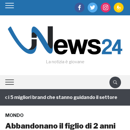
facebook
twitter
instagram
feedburn
La notizia è giovane
 i 5 migliori brand che stanno guidando il settore
1 
MONDO
Abbandonano il figlio di 2 anni