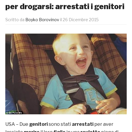
per drogarsi: arrestati i genitori
Scritto da
Boyko Borovinov
il
26 Dicembre 2015
USA – Due
genitori
sono stati
arrestati
per aver