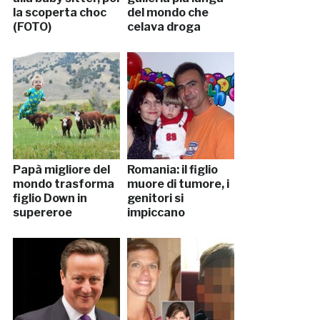
la scoperta choc
del mondo che
(FOTO)
celava droga
Papà migliore del
Romania: il figlio
mondo trasforma
muore di tumore, i
figlio Down in
genitori si
supereroe
impiccano