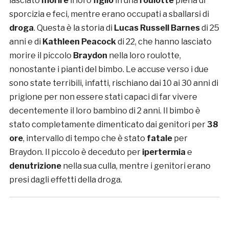
lasciato
morire
il loro
figlio
in una
roulotte
piena di
sporcizia e feci, mentre erano occupati a sballarsi di
droga
. Questa è la storia di
Lucas Russell Barnes
di 25
anni e di
Kathleen Peacock
di 22, che hanno lasciato
morire il piccolo
Braydon
nella loro roulotte,
nonostante i pianti del bimbo. Le accuse verso i due
sono state terribili, infatti, rischiano dai 10 ai 30 anni di
prigione per non essere stati capaci di far vivere
decentemente il loro bambino di 2 anni. Il bimbo è
stato completamente dimenticato dai genitori per
38
ore
, intervallo di tempo che è stato
fatale
per
Braydon. Il piccolo è deceduto per
ipertermia
e
denutrizione
nella sua culla, mentre i genitori erano
presi dagli effetti della droga.