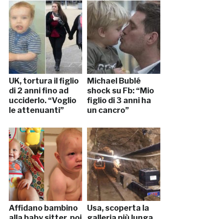
UK, tortura il figlio
Michael Bublé
di 2 anni fino ad
shock su Fb: “Mio
ucciderlo. “Voglio
figlio di 3 anni ha
le attenuanti”
un cancro”
Affidano bambino
Usa, scoperta la
alla baby sitter, poi
galleria più lunga