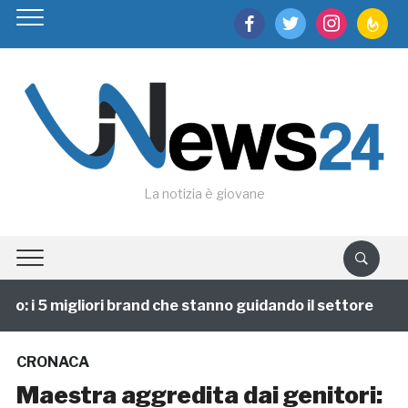
facebook
twitter
instagram
feedburn
La notizia è giovane
: i 5 migliori brand che stanno guidando il settore
CRONACA
Maestra aggredita dai genitori: