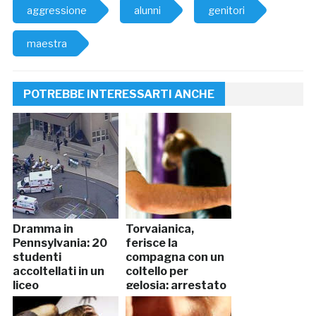
aggressione
alunni
genitori
maestra
POTREBBE INTERESSARTI ANCHE
Dramma in
Torvaianica,
Pennsylvania: 20
ferisce la
studenti
compagna con un
accoltellati in un
coltello per
liceo
gelosia: arrestato