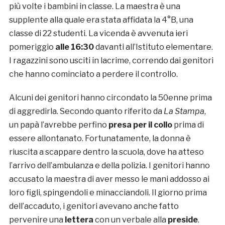
più volte i bambini in classe. La maestra è una
supplente alla quale era stata affidata la 4°B, una
classe di 22 studenti. La vicenda è avvenuta ieri
pomeriggio
alle
16:30
davanti all’Istituto elementare.
I ragazzini sono usciti in lacrime, correndo dai genitori
che hanno cominciato a perdere il controllo.
Alcuni dei genitori hanno circondato la 50enne prima
di aggredirla. Secondo quanto riferito da
La Stampa
,
un papà l’avrebbe perfino
presa per il collo
prima di
essere allontanato. Fortunatamente, la donna è
riuscita a scappare dentro la scuola, dove ha atteso
l’arrivo dell’ambulanza e della polizia. I genitori hanno
accusato la maestra di aver messo le mani addosso ai
loro figli, spingendoli e minacciandoli. Il giorno prima
dell’accaduto, i genitori avevano anche fatto
pervenire una
lettera
con un verbale alla
preside
.