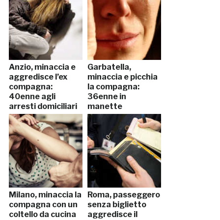
Anzio, minaccia e
Garbatella,
aggredisce l’ex
minaccia e picchia
compagna:
la compagna:
40enne agli
36enne in
arresti domiciliari
manette
Milano, minaccia la
Roma, passeggero
compagna con un
senza biglietto
coltello da cucina
aggredisce il