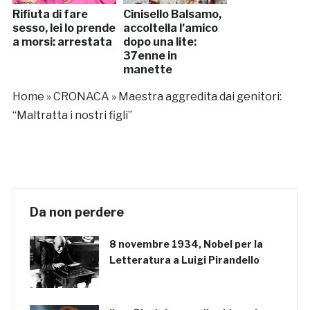
Rifiuta di fare
Cinisello Balsamo,
sesso, lei lo prende
accoltella l’amico
a morsi: arrestata
dopo una lite:
37enne in
manette
Home
»
CRONACA
»
Maestra aggredita dai genitori:
“Maltratta i nostri figli”
Da non perdere
8 novembre 1934, Nobel per la
Letteratura a Luigi Pirandello