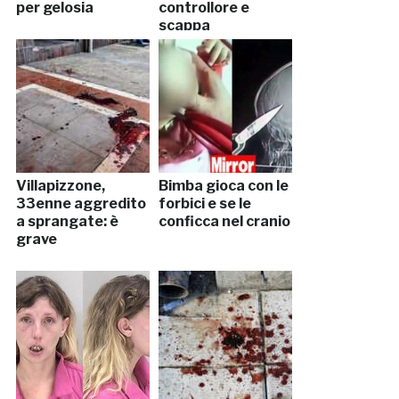
per gelosia
controllore e
scappa
Villapizzone,
Bimba gioca con le
33enne aggredito
forbici e se le
a sprangate: è
conficca nel cranio
grave