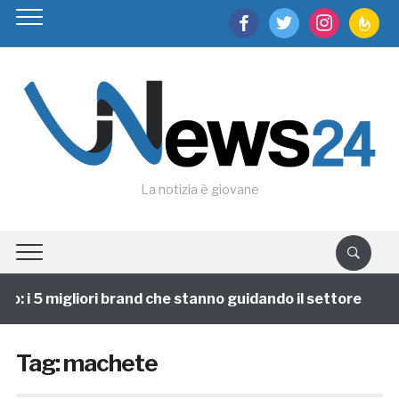
facebook
twitter
instagram
feedburn
La notizia è giovane
 i 5 migliori brand che stanno guidando il settore
1
Tag:
machete