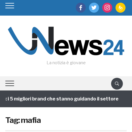
facebook
twitter
instagram
feedburn
La notizia è giovane
i 5 migliori brand che stanno guidando il settore
1 
Tag:
mafia