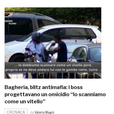
Bagheria, blitz antimafia: i boss
progettavano un omicidio “lo scanniamo
come un vitello”
CRONACA
da
Valeria Magni