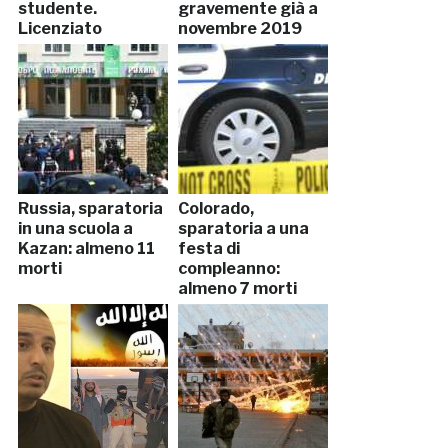
studente.
gravemente già a
Licenziato
novembre 2019
Russia, sparatoria
Colorado,
in una scuola a
sparatoria a una
Kazan: almeno 11
festa di
morti
compleanno:
almeno 7 morti