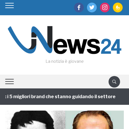
facebook
twitter
instagram
feedburn
La notizia è giovane
i 5 migliori brand che stanno guidando il settore
1 