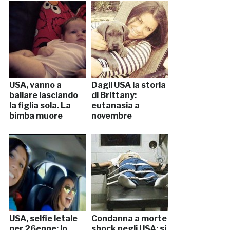
USA, vanno a
Dagli USA la storia
ballare lasciando
di Brittany:
la figlia sola. La
eutanasia a
bimba muore
novembre
USA, selfie letale
Condanna a morte
per 26enne: lo
shock negli USA: si