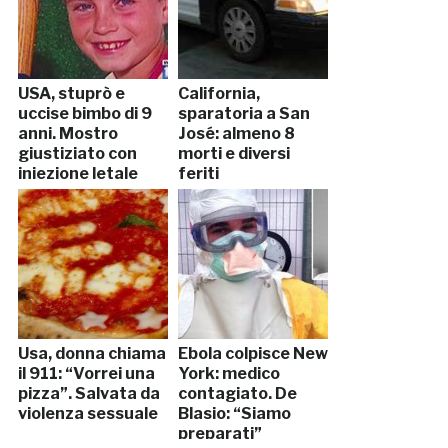
USA, stuprò e
California,
uccise bimbo di 9
sparatoria a San
anni. Mostro
José: almeno 8
giustiziato con
morti e diversi
iniezione letale
feriti
(FOTO)
Usa, donna chiama
Ebola colpisce New
il 911: “Vorrei una
York: medico
pizza”. Salvata da
contagiato. De
violenza sessuale
Blasio: “Siamo
preparati”