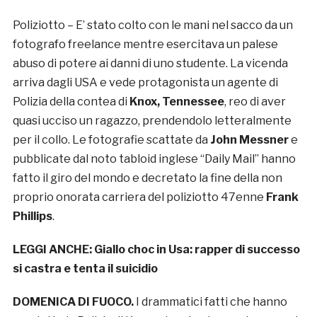
Poliziotto – E’ stato colto con le mani nel sacco da un
fotografo freelance mentre esercitava un palese
abuso di potere ai danni di uno studente. La vicenda
arriva dagli USA e vede protagonista un agente di
Polizia della contea di
Knox, Tennessee
, reo di aver
quasi ucciso un ragazzo, prendendolo letteralmente
per il collo. Le fotografie scattate da
John Messner
e
pubblicate dal noto tabloid inglese “Daily Mail” hanno
fatto il giro del mondo e decretato la fine della non
proprio onorata carriera del poliziotto 47enne
Frank
Phillips
.
LEGGI ANCHE:
Giallo choc in Usa: rapper di successo
si castra e tenta il suicidio
DOMENICA DI FUOCO.
I drammatici fatti che hanno