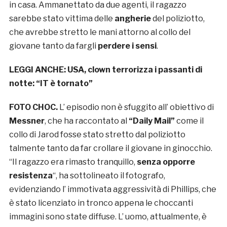
in casa. Ammanettato da due agenti, il ragazzo
sarebbe stato vittima delle
angherie
del poliziotto,
che avrebbe stretto le mani attorno al collo del
giovane tanto da fargli
perdere i sensi
.
LEGGI ANCHE:
USA, clown terrorizza i passanti di
notte: “IT è tornato”
FOTO CHOC.
L’ episodio non è sfuggito all’ obiettivo di
Messner
, che ha raccontato al
“Daily Mail”
come il
collo di Jarod fosse stato stretto dal poliziotto
talmente tanto da far crollare il giovane in ginocchio.
“Il ragazzo era rimasto tranquillo,
senza opporre
resistenza
“, ha sottolineato il fotografo,
evidenziando l’ immotivata aggressività di Phillips, che
è stato licenziato in tronco appena le choccanti
immagini sono state diffuse. L’ uomo, attualmente, è