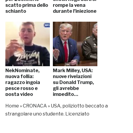
scatto prima dello
rompe la vena
schianto
durante l’iniezione
NekNominate,
Mark Milley, USA:
nuova follia:
nuove rivelazioni
ragazzo ingoia
su Donald Trump,
pesce rosso e
gli avrebbe
posta video
impedito…
Home
»
CRONACA
»
USA, poliziotto beccato a
strangolare uno studente. Licenziato