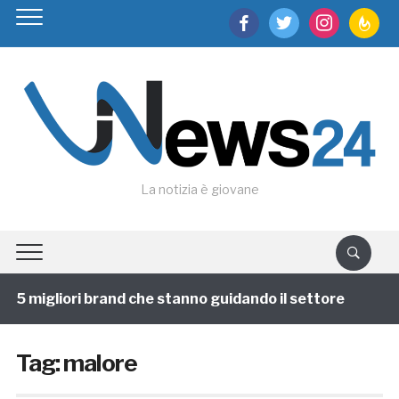
facebook
twitter
instagram
feedburn
La notizia è giovane
5 migliori brand che stanno guidando il settore
1 ann
Tag:
malore