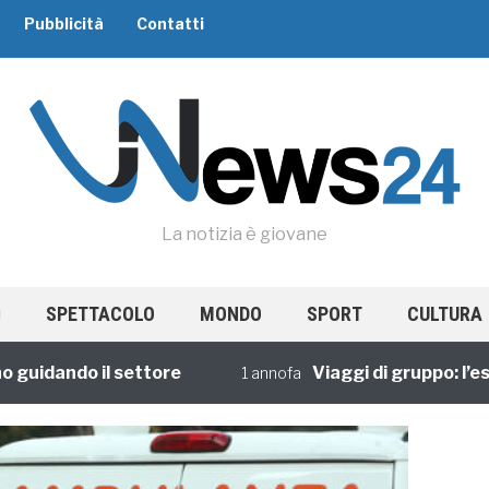
Pubblicità
Contatti
La notizia è giovane
SPETTACOLO
MONDO
SPORT
CULTURA
dando il settore
Viaggi di gruppo: l’esperi
1 annofa