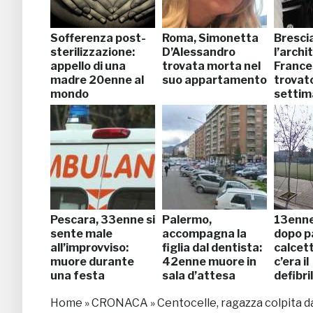
Sofferenza post-
Roma, Simonetta
Bresci
sterilizzazione:
D’Alessandro
l’archi
appello di una
trovata morta nel
Frances
madre 20enne al
suo appartamento
trovat
mondo
settim
Pescara, 33enne si
Palermo,
13enn
sente male
accompagna la
dopo pa
all’improvviso:
figlia dal dentista:
calcet
muore durante
42enne muore in
c’era il
una festa
sala d’attesa
defibri
Home
»
CRONACA
»
Centocelle, ragazza colpita 