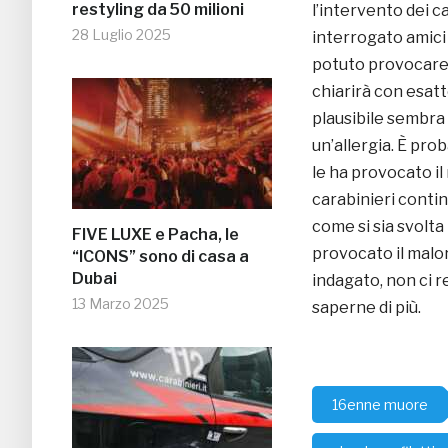
restyling da 50 milioni
l’intervento dei c
28 Luglio 2025
interrogato amici 
potuto provocare 
chiarirà con esatt
plausibile sembra
un’allergia. È pro
le ha provocato il
carabinieri contin
come si sia svolt
FIVE LUXE e Pacha, le
provocato il malo
“ICONS” sono di casa a
Dubai
indagato, non ci 
13 Marzo 2025
saperne di più.
16enne muore