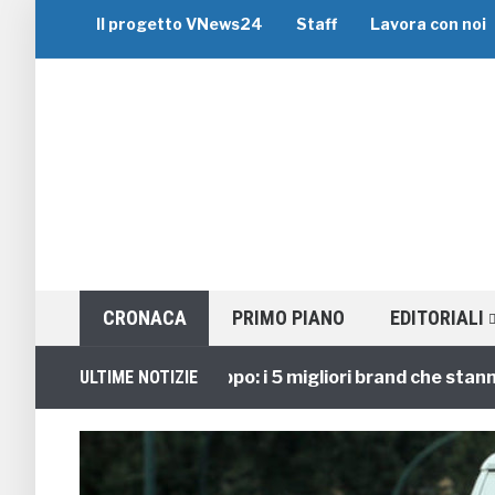
Il progetto VNews24
Staff
Lavora con noi
CRONACA
PRIMO PIANO
EDITORIALI
Viaggi di Gruppo: i 5 migliori brand che stanno gui
ULTIME NOTIZIE