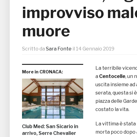
improvviso mal
muore
Scritto da
Sara Fonte
il
14 Gennaio 2019
La terribile vicen
More in CRONACA:
a
Centocelle
, un 
uscita insieme ad 
serata, questa si 
piazza delle Gard
costato la vita.
La vittima è stata
Club Med: San Sicario in
morta poco dopo a
arrivo, Serre Chevalier