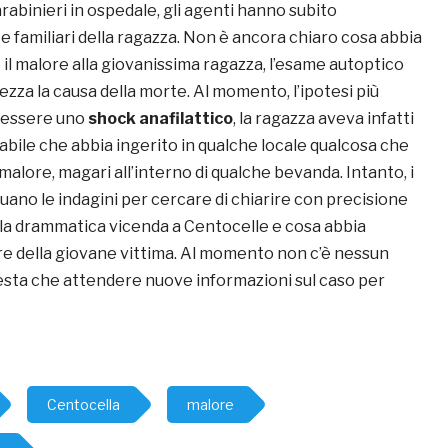
arabinieri in ospedale, gli agenti hanno subito
e familiari della ragazza. Non è ancora chiaro cosa abbia
il malore alla giovanissima ragazza, l’esame autoptico
ezza la causa della morte. Al momento, l’ipotesi più
 essere uno
shock anafilattico
, la ragazza aveva infatti
babile che abbia ingerito in qualche locale qualcosa che
 malore, magari all’interno di qualche bevanda. Intanto, i
uano le indagini per cercare di chiarire con precisione
a la drammatica vicenda a Centocelle e cosa abbia
re della giovane vittima. Al momento non c’è nessun
resta che attendere nuove informazioni sul caso per
Centocella
malore