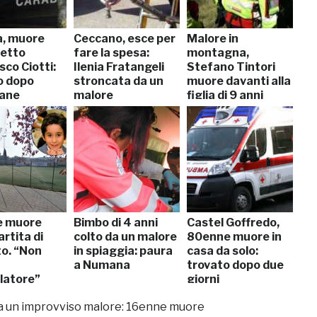
a, muore
Ceccano, esce per
Malore in
tetto
fare la spesa:
montagna,
co Ciotti:
Ilenia Fratangeli
Stefano Tintori
o dopo
stroncata da un
muore davanti alla
ane
malore
figlia di 9 anni
e muore
Bimbo di 4 anni
Castel Goffredo,
rtita di
colto da un malore
80enne muore in
to. “Non
in spiaggia: paura
casa da solo:
a Numana
trovato dopo due
llatore”
giorni
da un improvviso malore: 16enne muore