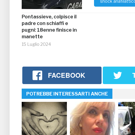
shock anafilattic
Pontassieve, colpisce il
padre con schiaffi e
pugni: 18enne finisce in
manette
15 Luglio 2024
FACEBOOK
POTREBBE INTERESSARTI ANCHE