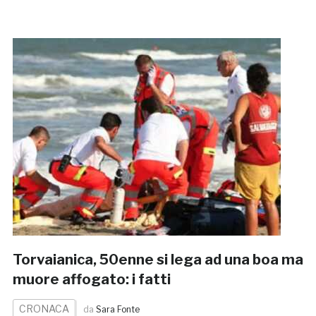
Torvaianica, 50enne si lega ad una boa ma
muore affogato: i fatti
CRONACA
da
Sara Fonte