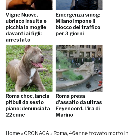
Vigne Nuove,
Emergenza smog:
ubriaco insulta e
Milano impone il
picchia la moglie
blocco del traffico
davanti ai figli:
per 3 giorni
arrestato
Roma choc, lancia
Roma presa
pitbull da sesto
d’assalto da ultras
piano: denunciata
Feyenoord. L’ira di
22enne
Marino
Home
»
CRONACA
»
Roma, 46enne trovato morto in