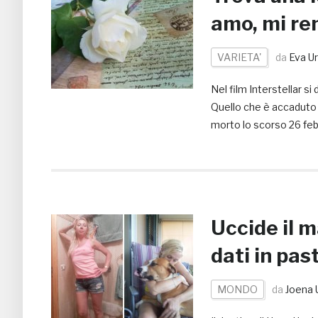
amo, mi ren
VARIETA'
da
Eva Ur
Nel film Interstellar si
Quello che è accaduto 
morto lo scorso 26 febbr
Uccide il m
dati in pas
MONDO
da
Joena 