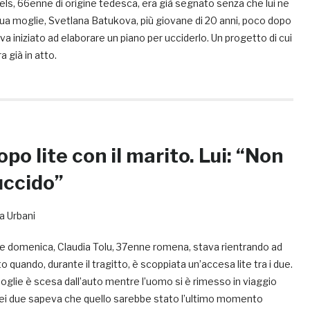
els, 66enne di origine tedesca, era già segnato senza che lui ne
a moglie, Svetlana Batukova, più giovane di 20 anni, poco dopo
a iniziato ad elaborare un piano per ucciderlo. Un progetto di cui
a già in atto.
opo lite con il marito. Lui: “Non
uccido”
a Urbani
 e domenica, Claudia Tolu, 37enne romena, stava rientrando ad
 quando, durante il tragitto, è scoppiata un’accesa lite tra i due.
oglie è scesa dall’auto mentre l’uomo si è rimesso in viaggio
ei due sapeva che quello sarebbe stato l’ultimo momento