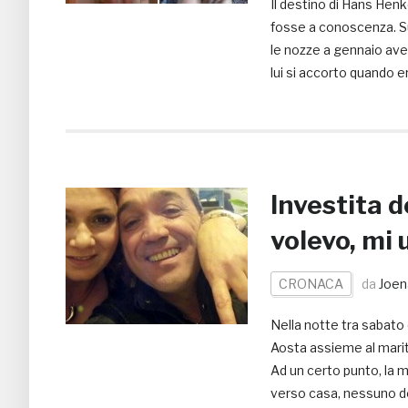
Il destino di Hans Henk
fosse a conoscenza. Su
le nozze a gennaio avev
lui si accorto quando er
Investita d
volevo, mi 
CRONACA
da
Joen
Nella notte tra sabato
Aosta assieme al marito
Ad un certo punto, la m
verso casa, nessuno d