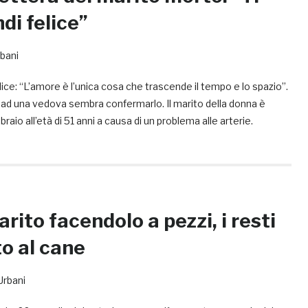
di felice”
bani
 dice: “L’amore è l’unica cosa che trascende il tempo e lo spazio”.
ad una vedova sembra confermarlo. Il marito della donna è
aio all’età di 51 anni a causa di un problema alle arterie.
arito facendolo a pezzi, i resti
to al cane
Urbani