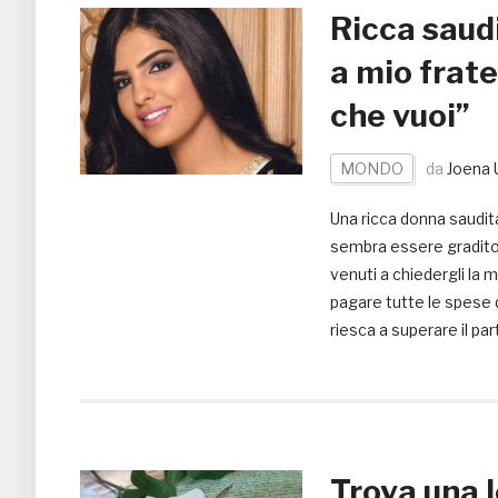
Ricca saudi
a mio frate
che vuoi”
MONDO
da
Joena 
Una ricca donna saudi
sembra essere gradito 
venuti a chiedergli la 
pagare tutte le spese
riesca a superare il par
Trova una l