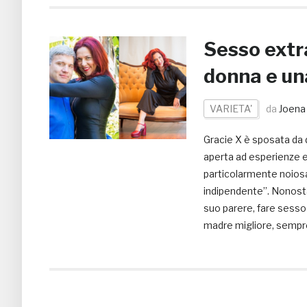
Sesso extr
donna e un
VARIETA'
da
Joena
Gracie X è sposata da d
aperta ad esperienze e
particolarmente noiosa 
indipendente”. Nonostant
suo parere, fare sesso
madre migliore, sempre