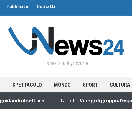
Pubblicità
Contatti
La notizia è giovane
SPETTACOLO
MONDO
SPORT
CULTURA
dando il settore
Viaggi di gruppo: l’esperi
1 annofa