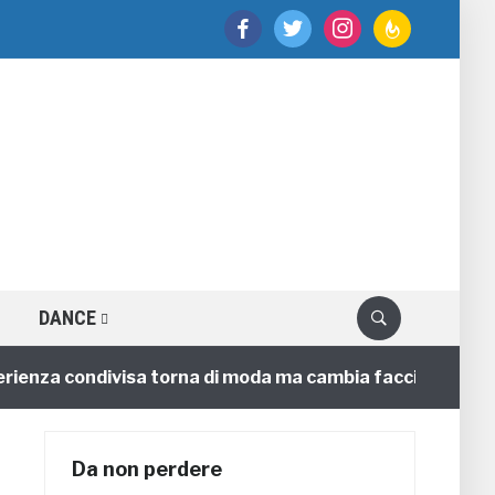
facebook
twitter
instagram
feedburner
DANCE
enza condivisa torna di moda ma cambia faccia
4 ann
Da non perdere