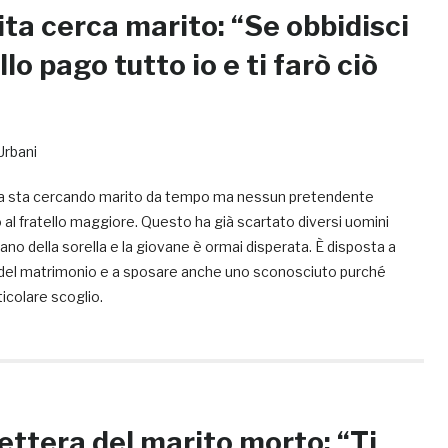
ta cerca marito: “Se obbidisci
llo pago tutto io e ti farò ciò
Urbani
ta sta cercando marito da tempo ma nessun pretendente
al fratello maggiore. Questo ha già scartato diversi uomini
mano della sorella e la giovane è ormai disperata. È disposta a
 del matrimonio e a sposare anche uno sconosciuto purché
ticolare scoglio.
ettera del marito morto: “Ti