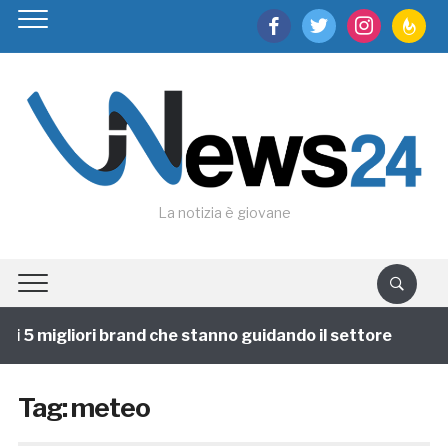
facebook
twitter
instagram
feedburn
La notizia è giovane
 5 migliori brand che stanno guidando il settore
1 an
Tag:
meteo