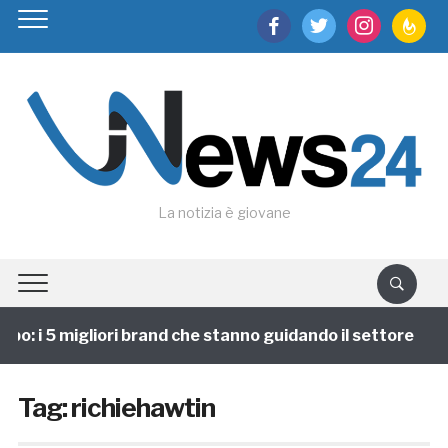
facebook
twitter
instagram
feedburn
La notizia è giovane
o: i 5 migliori brand che stanno guidando il settore
Tag:
richiehawtin