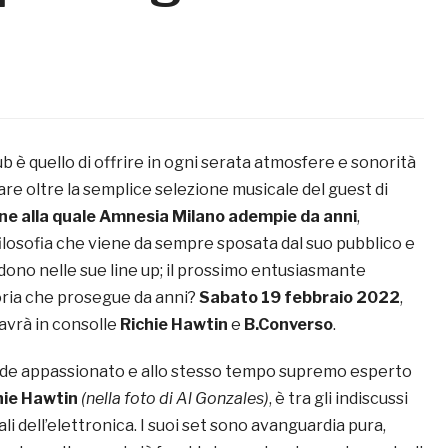
lub è quello di offrire in ogni serata atmosfere e sonorità
re oltre la semplice selezione musicale del guest di
ne alla quale Amnesia Milano adempie da anni
,
ilosofia che viene da sempre sposata dal suo pubblico e
edono nelle sue line up; il prossimo entusiasmante
toria che prosegue da anni?
Sabato 19 febbraio 2022
,
avrà in consolle
Richie Hawtin
e
B.Converso
.
ande appassionato e allo stesso tempo supremo esperto
hie Hawtin
(nella foto di Al Gonzales)
, è tra gli indiscussi
li dell’elettronica. I suoi set sono avanguardia pura,