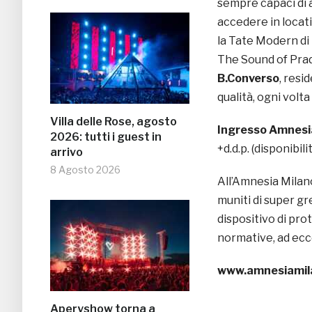
sempre capaci di a
accedere in locat
la Tate Modern di
The Sound of Prad
B.Converso
, resi
qualità, ogni volt
Villa delle Rose, agosto
Ingresso Amnesi
2026: tutti i guest in
+d.d.p. (disponibil
arrivo
8 Agosto 2026
All’Amnesia Milan
muniti di super gre
dispositivo di prot
normative, ad ecc
www.amnesiamil
Aperyshow torna a