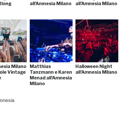
tlong
all’Amnesia Milano
all’Amnesia Milano
nesia Milano
Matthias
Halloween Night
sole Vintage
Tanzmann e Karen
all’Amnesia Milano
e
Menad all’Amnesia
Milano
Amnesia