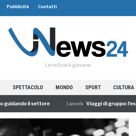
Pubblicità
Contatti
La notizia è giovane
SPETTACOLO
MONDO
SPORT
CULTURA
dando il settore
Viaggi di gruppo: l’esper
1 annofa