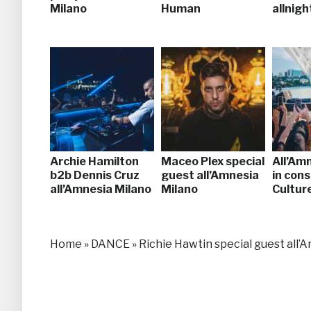
Milano
Human
allnigh
Archie Hamilton
Maceo Plex special
All’Am
b2b Dennis Cruz
guest all’Amnesia
in con
all’Amnesia Milano
Milano
Cultur
Home
»
DANCE
»
Richie Hawtin special guest all’