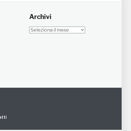
Archivi
Archivi
tti