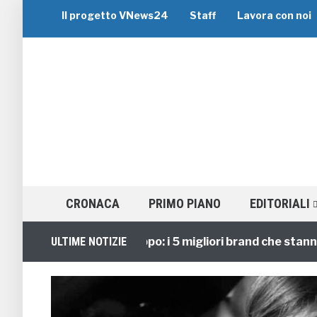
Il progetto VNews24
Staff
Lavora con noi
CRONACA
PRIMO PIANO
EDITORIALI
Viaggi di Gruppo: i 5 migliori brand che stanno gui
ULTIME NOTIZIE