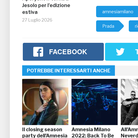
Jesolo per l’edizione
amnesiamilano
estiva
27 Luglio 2026
Prada
r
FACEBOOK
POTREBBE INTERESSARTI ANCHE
Il closing season
Amnesia Milano
All’Am
party dell’Amnesia
2022: Back To Be
Never