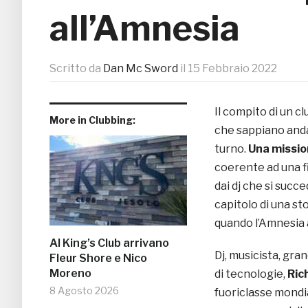
all’Amnesia
Scritto da
Dan Mc Sword
il
15 Febbraio 2022
Il compito di un c
More in Clubbing:
che sappiano anda
turno.
Una missio
coerente ad una f
dai dj che si succ
capitolo di una s
quando l’Amnesia 
Al King’s Club arrivano
Dj, musicista, gr
Fleur Shore e Nico
Moreno
di tecnologie,
Ric
8 Agosto 2026
fuoriclasse mondia