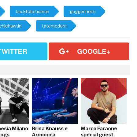
backtobehuman
guggenheim
ichiehawtin
tatemodern
TWITTER
GOOGLE+
nesia Milano
Brina Knauss e
Marco Faraone
dogs
Armonica
special guest