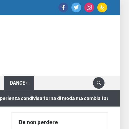
facebook
twitter
instagram
feedburner
DANCE
ienza condivisa torna di moda ma cambia faccia
4 an
Da non perdere