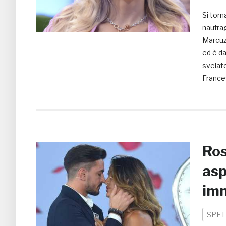
Si torn
naufrag
Marcuzz
ed è da
svelato
France
Ros
asp
im
SPET