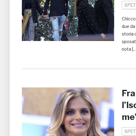
SPET
Chicco 
due da 
storia 
sposati
nota […
Fra
l’I
me
SPET