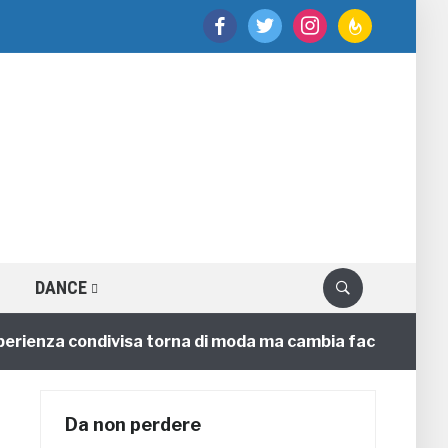
facebook
twitter
instagram
feedburner
DANCE
enza condivisa torna di moda ma cambia faccia
4 ann
Da non perdere