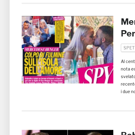
Mer
Per
SPET
Al cent
nota e
svelato
recente
i due n