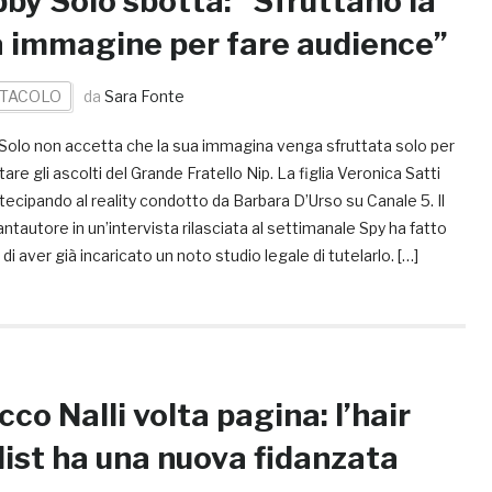
by Solo sbotta: “Sfruttano la
 immagine per fare audience”
TACOLO
da
Sara Fonte
Solo non accetta che la sua immagina venga sfruttata solo per
re gli ascolti del Grande Fratello Nip. La figlia Veronica Satti
tecipando al reality condotto da Barbara D’Urso su Canale 5. Il
ntautore in un’intervista rilasciata al settimanale Spy ha fatto
di aver già incaricato un noto studio legale di tutelarlo. […]
cco Nalli volta pagina: l’hair
list ha una nuova fidanzata