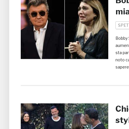
Bob
mia
SPET
Bobby 
aumenta
sta par
noto ca
sapere 
Chi
sty