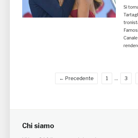
Si torn
Tartagl
tronist
Famosi
Canale 
rendere
← Precedente
1
…
3
Chi siamo