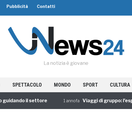
Pubblicità
Contatti
La notizia è giovane
SPETTACOLO
MONDO
SPORT
CULTURA
dando il settore
Viaggi di gruppo: l’esperi
1 annofa