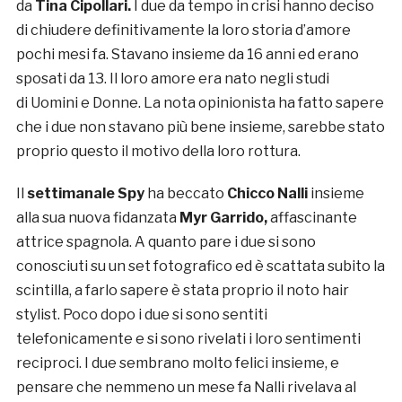
da
Tina Cipollari.
I due da tempo in crisi hanno deciso
di chiudere definitivamente la loro storia d’amore
pochi mesi fa. Stavano insieme da 16 anni ed erano
sposati da 13. Il loro amore era nato negli studi
di Uomini e Donne. La nota opinionista ha fatto sapere
che i due non stavano più bene insieme, sarebbe stato
proprio questo il motivo della loro rottura.
Il
settimanale Spy
ha beccato
Chicco Nalli
insieme
alla sua nuova fidanzata
Myr Garrido,
affascinante
attrice spagnola. A quanto pare i due si sono
conosciuti su un set fotografico ed è scattata subito la
scintilla, a farlo sapere è stata proprio il noto hair
stylist. Poco dopo i due si sono sentiti
telefonicamente e si sono rivelati i loro sentimenti
reciproci. I due sembrano molto felici insieme, e
pensare che nemmeno un mese fa Nalli rivelava al