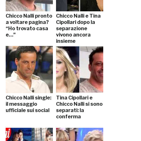
Chicco Nalli pronto
Chicco Nalli e Tina
a voltare pagina?
Cipollari dopo la
“Ho trovato casa
separazione
e…”
vivono ancora
insieme
Chicco Nalli single:
Tina Cipollari e
il messaggio
Chicco Nalli si sono
ufficiale sui social
separati: la
conferma