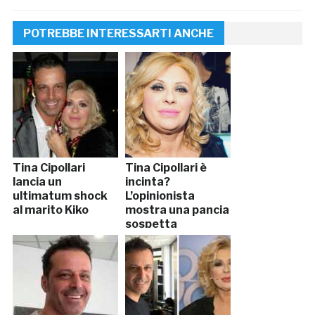
POTREBBE INTERESSARTI ANCHE
Tina Cipollari
Tina Cipollari è
lancia un
incinta?
ultimatum shock
L’opinionista
al marito Kiko
mostra una pancia
sospetta