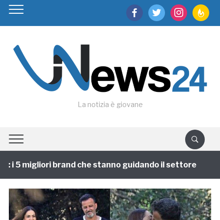
facebook
twitter
instagram
feedburn
La notizia è giovane
i 5 migliori brand che stanno guidando il settore
1 a