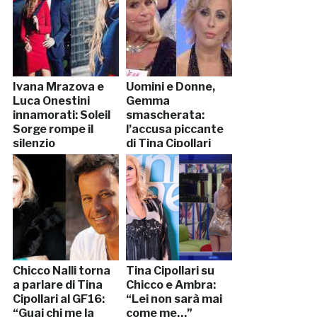
Ivana Mrazova e
Uomini e Donne,
Luca Onestini
Gemma
innamorati: Soleil
smascherata:
Sorge rompe il
l’accusa piccante
silenzio
di Tina Cipollari
Chicco Nalli torna
Tina Cipollari su
a parlare di Tina
Chicco e Ambra:
Cipollari al GF16:
“Lei non sarà mai
“Guai chi me la
come me…”