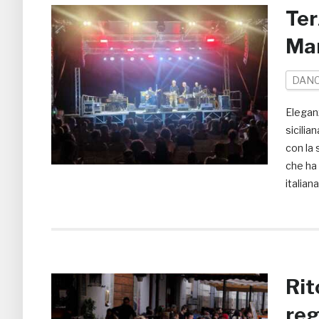
Ter
Man
DAN
Eleganz
sicilia
con la 
che ha
italian
Rit
reg