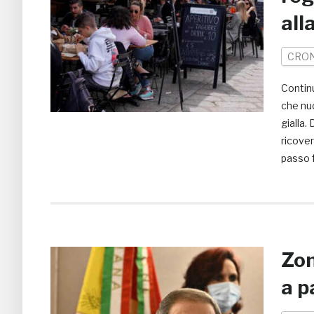
alla
CRO
Continu
che nu
gialla.
ricover
passo f
Zon
a p