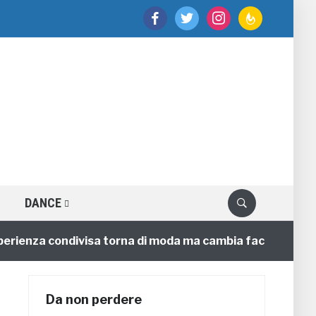
facebook
twitter
instagram
feedburner
DANCE
ienza condivisa torna di moda ma cambia faccia
4 an
Da non perdere