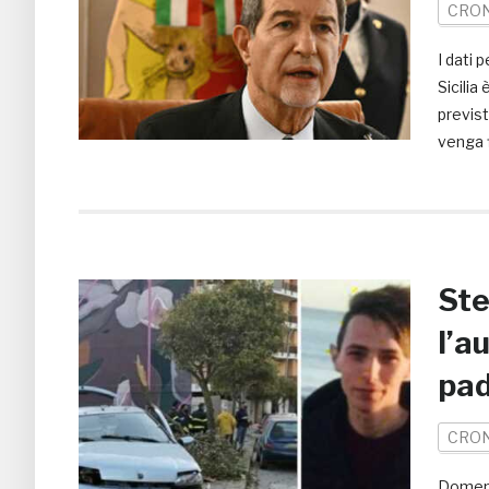
CRO
I dati 
Sicilia
previst
venga f
Ste
l’a
pa
CRO
Domeni