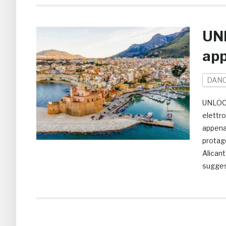
UNL
ap
DAN
UNLOCKE
elettro
appena
protago
Alicant
suggest