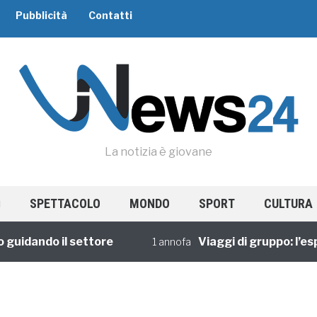
Pubblicità
Contatti
La notizia è giovane
SPETTACOLO
MONDO
SPORT
CULTURA
idando il settore
Viaggi di gruppo: l’esper
1 annofa