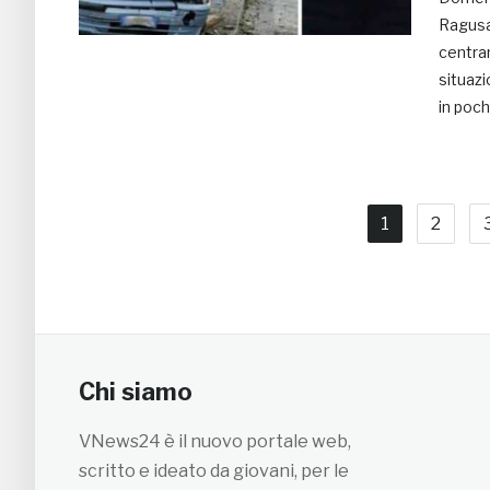
Ragusa
centran
situazi
in poch
1
2
Chi siamo
VNews24 è il nuovo portale web,
scritto e ideato da giovani, per le