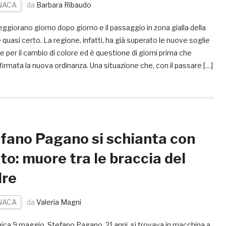
NACA
da
Barbara Ribaudo
peggiorano giorno dopo giorno e il passaggio in zona gialla della
 è quasi certo. La regione, infatti, ha già superato le nuove soglie
e per il cambio di colore ed è questione di giorni prima che
irmata la nuova ordinanza. Una situazione che, con il passare […]
fano Pagano si schianta con
uto: muore tra le braccia del
dre
NACA
da
Valeria Magni
ca 9 maggio, Stefano Pagano, 21 anni, si trovava in macchina a