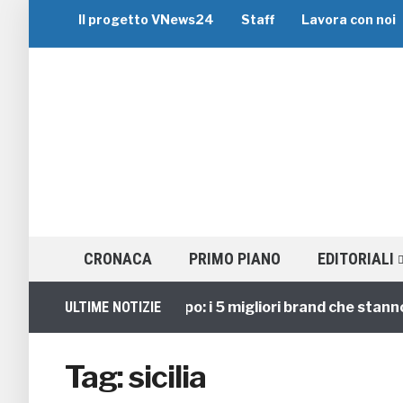
Il progetto VNews24
Staff
Lavora con noi
CRONACA
PRIMO PIANO
EDITORIALI
Viaggi di Gruppo: i 5 migliori brand che stanno gu
ULTIME NOTIZIE
Tag:
sicilia