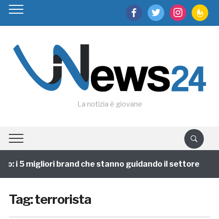
facebook
twitter
instagram
feedburn
La notizia è giovane
: i 5 migliori brand che stanno guidando il settore
Tag:
terrorista