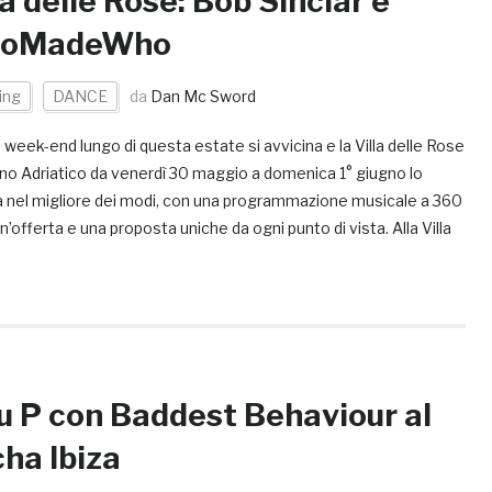
la delle Rose: Bob Sinclar e
oMadeWho
ing
DANCE
da
Dan Mc Sword
o week-end lungo di questa estate si avvicina e la Villa delle Rose
ano Adriatico da venerdì 30 maggio a domenica 1° giugno lo
a nel migliore dei modi, con una programmazione musicale a 360
un’offerta e una proposta uniche da ogni punto di vista. Alla Villa
 P con Baddest Behaviour al
ha Ibiza