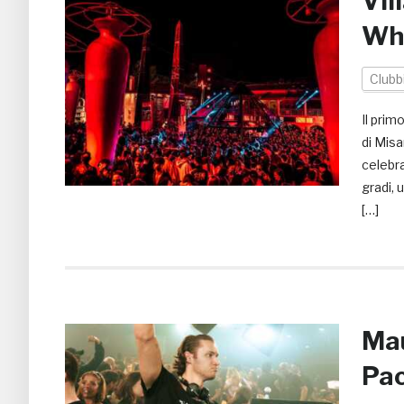
Vil
Wh
Clubb
Il prim
di Mis
celebr
gradi, 
[…]
Mau
Pac