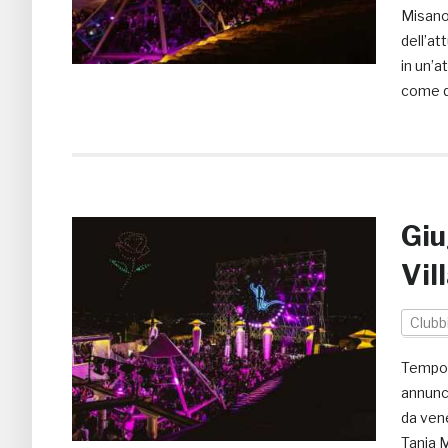
Misano 
dell’at
in un’a
come qu
Giu
Vil
Clubb
Tempo d
annunci
da vene
Tanja M