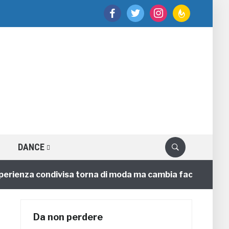
facebook
twitter
instagram
feedburner
DANCE
ienza condivisa torna di moda ma cambia faccia
4 an
Da non perdere