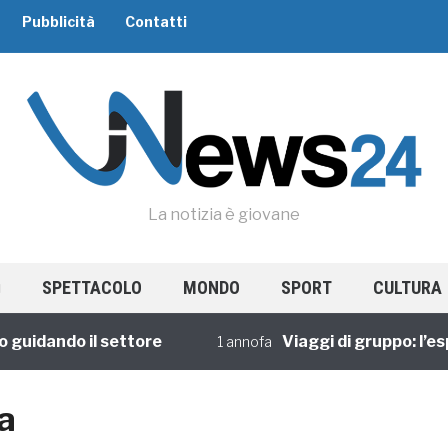
Pubblicità
Contatti
La notizia è giovane
SPETTACOLO
MONDO
SPORT
CULTURA
idando il settore
Viaggi di gruppo: l’esper
1 annofa
a