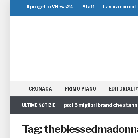
Il progetto VNews24
Staff
Lavora con noi
CRONACA
PRIMO PIANO
EDITORIALI
Viaggi di Gruppo: i 5 migliori brand che stanno gu
ULTIME NOTIZIE
Tag:
theblessedmadonn