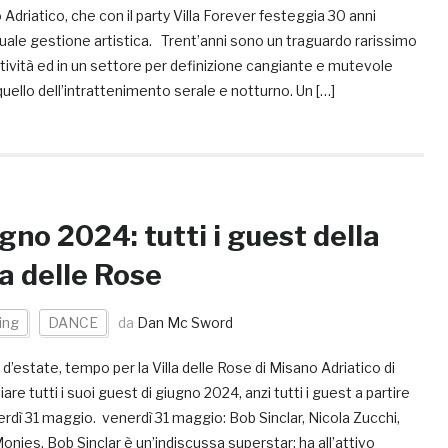
Adriatico, che con il party Villa Forever festeggia 30 anni
tuale gestione artistica. Trent’anni sono un traguardo rarissimo
ttività ed in un settore per definizione cangiante e mutevole
ello dell’intrattenimento serale e notturno. Un […]
gno 2024: tutti i guest della
la delle Rose
ing
DANCE
da
Dan Mc Sword
’estate, tempo per la Villa delle Rose di Misano Adriatico di
are tutti i suoi guest di giugno 2024, anzi tutti i guest a partire
rdì 31 maggio. venerdì 31 maggio: Bob Sinclar, Nicola Zucchi,
onies. Bob Sinclar è un’indiscussa superstar: ha all’attivo