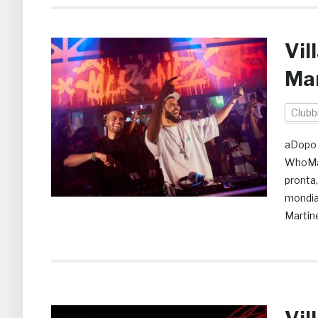
Vil
Mar
Clubb
aDopo a
WhoMad
pronta,
mondia
Martin