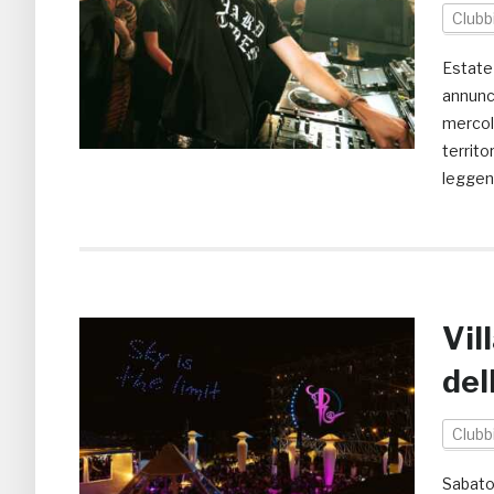
Clubb
Estate 
annunci
mercole
territo
leggend
Vil
del
Clubb
Sabato 