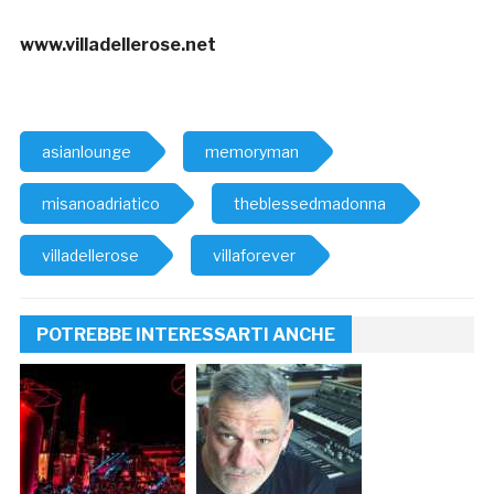
www.villadellerose.net
asianlounge
memoryman
misanoadriatico
theblessedmadonna
villadellerose
villaforever
POTREBBE INTERESSARTI ANCHE