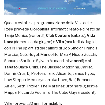
Questa estate la programmazione della Villa delle
Rose prevede
Clorophilla
, il format creato e diretto da
Tanja Monies (venerdì),
Club Couture
(sabato),
Vida
Loca
(domenica, da giugno) e
Vita
(martedì, da luglio),
con in line up artisti del calibro di Bob Sinclar, Francis
Mercier, Gué, Hugel, Manuelito, Mau P, Nicola Zucchi,
Samuele Sartini e Sylvain Armand (
al venerdì
) e al
sabato
Black Child, The Blessed Madonna, Carlita,
Dennis Cruz, Dj Protein, Ilario Alicante, James Hype,
Low Steppa, Memoryman aka Uovo, Ralf, Romano
Alfieri, Seth Troxler, The Martinez Brothers (guest) e
Mappa, Riccardo Pedrini e The Cube Guys (resident).
Villa Forever: 30 anni formidabili.