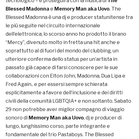
tecnologico – e proseguirà con la musica di
The
Blessed Madonna
e
Memory Man aka Uovo
. The
Blessed Madonna è una dj e producer statunitense tra
le più seguite nel circuito internazionale
dell’elettronica; lo scorso anno ho prodotto il brano
“Mercy”, divenuto molto in fretta una hit anche e
soprattutto al di fuori del mondo del clubbing, un
ulteriore conferma dello status per un’artista in
passato già capace di farsi conoscere per le sue
collaborazioni con Elton John, Madonna, Dua Lipa e
Fred Again.. e per essersi sempre schierata
esplicitamente a favore dell’inclusione e dei diritti
civili della comunità LGBTQIA+ e non soltanto. Sabato
29 non potrebbe aver miglior compagno di viaggio
sonoro di
Memory Man aka Uovo
, dj e producer di
lungo, lunghissimo corso, parte integrante e
fondamentale del trio Pastaboys. The Blessed