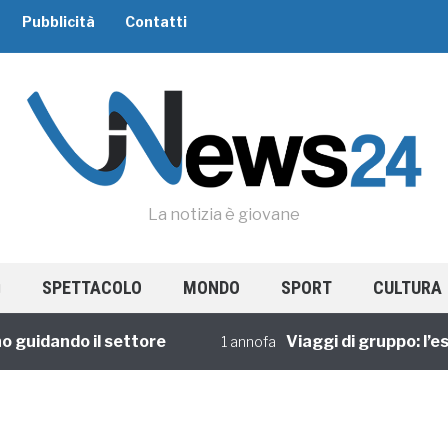
Pubblicità
Contatti
La notizia è giovane
SPETTACOLO
MONDO
SPORT
CULTURA
idando il settore
Viaggi di gruppo: l’espe
1 annofa