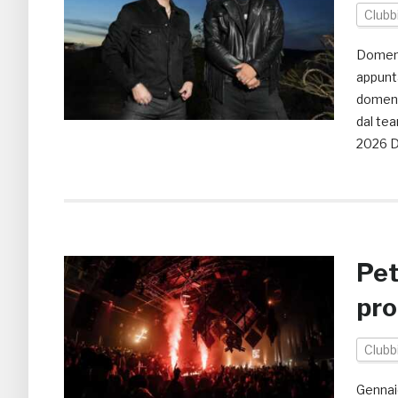
Clubb
Domeni
appunt
domenic
dal tea
2026 D
Pet
pr
Clubb
Gennai