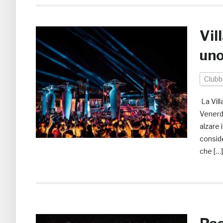
Vil
uno
Clubb
La Vill
Venerdì
alzare 
conside
che […]