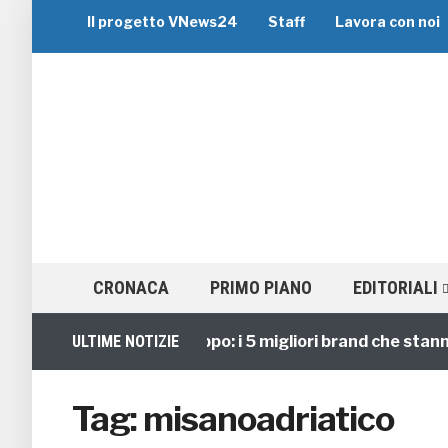
Il progetto VNews24
Staff
Lavora con noi
CRONACA
PRIMO PIANO
EDITORIALI
Viaggi di Gruppo: i 5 migliori brand che stanno gu
ULTIME NOTIZIE
Tag:
misanoadriatico