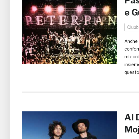
Pas
e G
Clubb
Anche q
confer
mix uni
insieme
questo
Al 
Moj