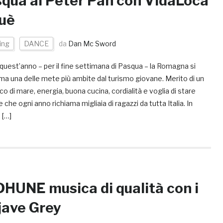
qua al Peter Pan con VidaLoca
uè
ing
DANCE
da
Dan Mc Sword
uest’anno – per il fine settimana di Pasqua – la Romagna si
ma una delle mete più ambite dal turismo giovane. Merito di un
co di mare, energia, buona cucina, cordialità e voglia di stare
 che ogni anno richiama migliaia di ragazzi da tutta Italia. In
 […]
DHUNE musica di qualità con i
ave Grey