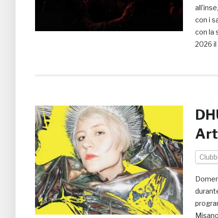
all’ins
con i s
con la 
2026 il
DHU
Art
Clubb
Domeni
durant
progra
Misano 