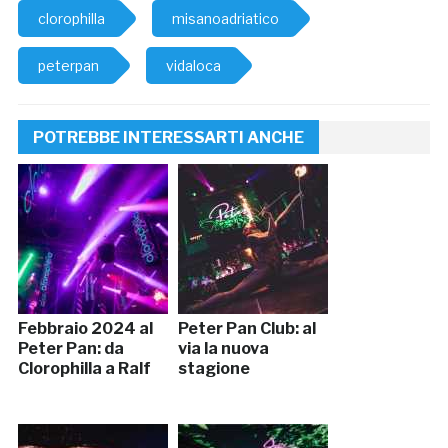
clorophilla
misanoadriatico
peterpan
vidaloca
POTREBBE INTERESSARTI ANCHE
Febbraio 2024 al
Peter Pan Club: al
Peter Pan: da
via la nuova
Clorophilla a Ralf
stagione