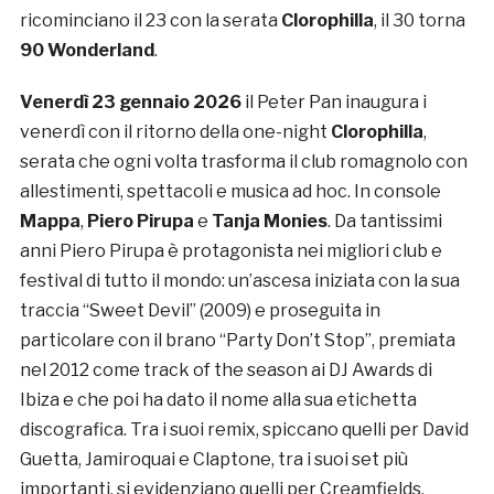
ricominciano il 23 con la serata
Clorophilla
, il 30 torna
90 Wonderland
.
Venerdì 23 gennaio 2026
il Peter Pan inaugura i
venerdì con il ritorno della one-night
Clorophilla
,
serata che ogni volta trasforma il club romagnolo con
allestimenti, spettacoli e musica ad hoc. In console
Mappa
,
Piero Pirupa
e
Tanja Monies
. Da tantissimi
anni Piero Pirupa è protagonista nei migliori club e
festival di tutto il mondo: un’ascesa iniziata con la sua
traccia “Sweet Devil” (2009) e proseguita in
particolare con il brano “Party Don’t Stop”, premiata
nel 2012 come track of the season ai DJ Awards di
Ibiza e che poi ha dato il nome alla sua etichetta
discografica. Tra i suoi remix, spiccano quelli per David
Guetta, Jamiroquai e Claptone, tra i suoi set più
importanti, si evidenziano quelli per Creamfields,