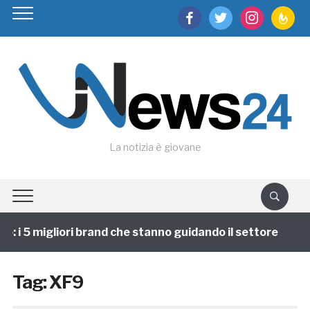
facebook
twitter
instagram
feedburn
La notizia è giovane
 i 5 migliori brand che stanno guidando il settore
1
Tag:
XF9