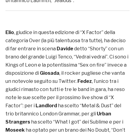
britannico Labrinth, “Jealous”.
Elio
, giudice in questa edizione di “X Factor” della
categoria Over (la più talentuosa tra tutte), ha deciso
di far entrare in scena
Davide
detto “Shorty” con un
brano del grande Luigi Tenco, “Vedrai vedrai”. Ci sono i
Kings of Leon e la potentissima “Sex on fire” invece a
disposizione di
Giosada
, il rocker pugliese che vanta
un notevole seguito su Twitter.
Fedez
, l’unico tra i
giudici rimasto con tutti e tre le band in gara, ha reso
note le sue scelte per il prossimo live show di “X
Factor”: per i
Landlord
ha scelto “Metal & Dust” del
trio britannico London Grammar, per gli
Urban
Strangers
ha scelto “What I got” dei Sublime e per i
Moseek
ha optato per un brano dei No Doubt, “Don’t