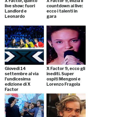
X Factor, quinto
X Factor 9, inizia il
live show: fuori
countdown ai live:
Landlord e
ecco i talenti in
Leonardo
gara
Giovedì 14
X Factor 9, ecco gli
settembre al via
inediti. Super
l’undicesima
ospiti Mengoni e
edizione di X
Lorenzo Fragola
Factor