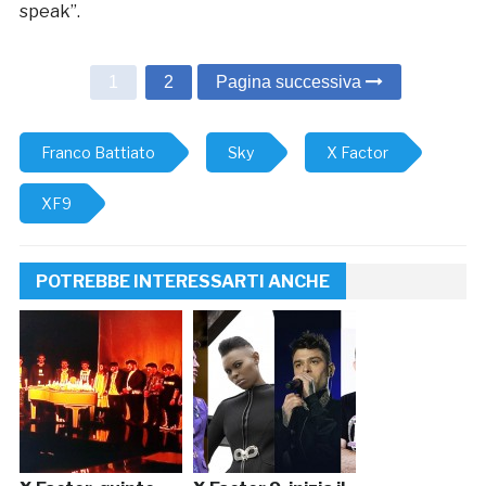
speak”.
1
2
Pagina successiva
Franco Battiato
Sky
X Factor
XF9
POTREBBE INTERESSARTI ANCHE