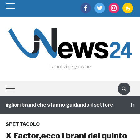
facebook
twitter
instagram
feedburn
La notizia è giovane
igliori brand che stanno guidando il settore
1 annofa
SPETTACOLO
X Factor,ecco i brani del quinto