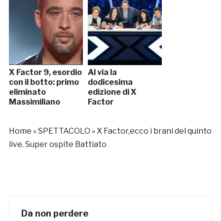
X Factor 9, esordio
Al via la
con il botto: primo
dodicesima
eliminato
edizione di X
Massimiliano
Factor
Home
»
SPETTACOLO
»
X Factor,ecco i brani del quinto
live. Super ospite Battiato
Da non perdere