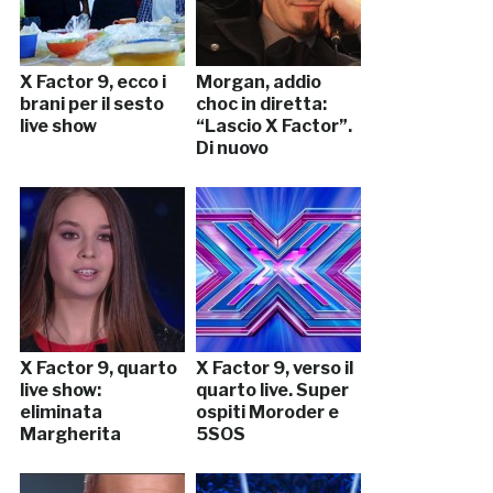
X Factor 9, ecco i
Morgan, addio
brani per il sesto
choc in diretta:
live show
“Lascio X Factor”.
Di nuovo
X Factor 9, quarto
X Factor 9, verso il
live show:
quarto live. Super
eliminata
ospiti Moroder e
Margherita
5SOS