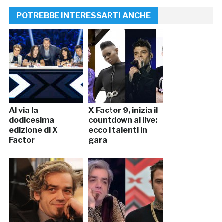
POTREBBE INTERESSARTI ANCHE
Al via la
X Factor 9, inizia il
dodicesima
countdown ai live:
edizione di X
ecco i talenti in
Factor
gara