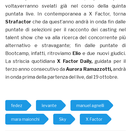
volta,verranno svelati già nel corso della quinta
puntata live. In contemporanea a X Factor, torna
Strafactor
che da quest’anno andrà in onda fin dalle
puntate di selezioni per il racconto dei casting nel
talent show che va alla ricerca del concorrente più
alternativo e stravagante; fin dalle puntate di
Bootcamp, infatti, ritroviamo
Elio
e due nuovi giudici.
La striscia quotidiana
X Factor Daily,
guidata per il
terzo anno consecutivo da
Aurora Ramazzotti,
andrà
in onda prima della partenza del live, dal 19 ottobre.
fedez
levante
manuel agnelli
mara maionchi
Sky
X Factor