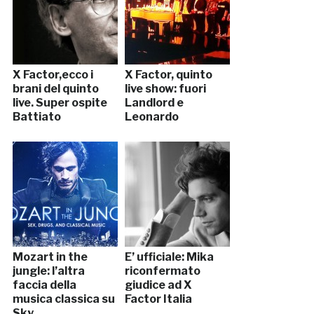
X Factor,ecco i
X Factor, quinto
brani del quinto
live show: fuori
live. Super ospite
Landlord e
Battiato
Leonardo
Mozart in the
E’ ufficiale: Mika
jungle: l’altra
riconfermato
faccia della
giudice ad X
musica classica su
Factor Italia
Sky