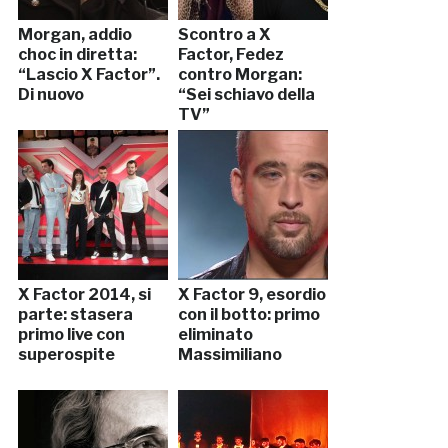
Morgan, addio
Scontro a X
choc in diretta:
Factor, Fedez
“Lascio X Factor”.
contro Morgan:
Di nuovo
“Sei schiavo della
TV”
X Factor 2014, si
X Factor 9, esordio
parte: stasera
con il botto: primo
primo live con
eliminato
superospite
Massimiliano