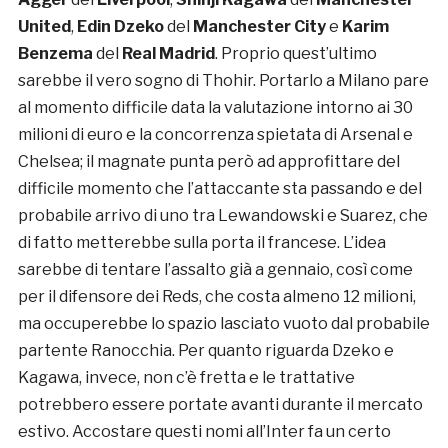
United
,
Edin Dzeko
del
Manchester City
e
Karim
Benzema
del
Real Madrid
. Proprio quest’ultimo
sarebbe il vero sogno di Thohir. Portarlo a Milano pare
al momento difficile data la valutazione intorno ai 30
milioni di euro e la concorrenza spietata di Arsenal e
Chelsea; il magnate punta però ad approfittare del
difficile momento che l’attaccante sta passando e del
probabile arrivo di uno tra Lewandowski e Suarez, che
di fatto metterebbe sulla porta il francese. L’idea
sarebbe di tentare l’assalto già a gennaio, così come
per il difensore dei Reds, che costa almeno 12 milioni,
ma occuperebbe lo spazio lasciato vuoto dal probabile
partente Ranocchia. Per quanto riguarda Dzeko e
Kagawa, invece, non c’è fretta e le trattative
potrebbero essere portate avanti durante il mercato
estivo. Accostare questi nomi all’Inter fa un certo