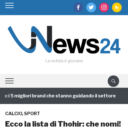
facebook
twitter
instagram
feedburn
La notizia è giovane
i 5 migliori brand che stanno guidando il settore
1 
CALCIO
,
SPORT
Ecco la lista di Thohir: che nomi!