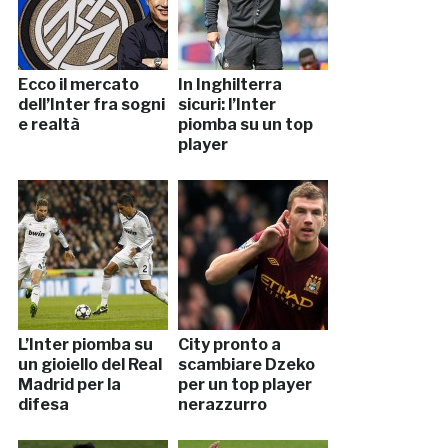
Ecco il mercato
In Inghilterra
dell’Inter fra sogni
sicuri: l’Inter
e realtà
piomba su un top
player
L’Inter piomba su
City pronto a
un gioiello del Real
scambiare Dzeko
Madrid per la
per un top player
difesa
nerazzurro