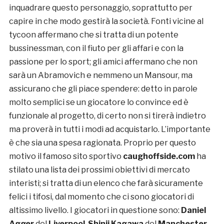
inquadrare questo personaggio, soprattutto per
capire in che modo gestirà la società. Fonti vicine al
tycoon affermano che si tratta di un potente
bussinessman, con il fiuto per gli affari e con la
passione per lo sport; gli amici affermano che non
sarà un Abramovich e nemmeno un Mansour, ma
assicurano che gli piace spendere: detto in parole
molto semplici se un giocatore lo convince ed è
funzionale al progetto, di certo non si tirerà indietro
ma proverà in tutti i modi ad acquistarlo. L’importante
è che sia una spesa ragionata. Proprio per questo
motivo il famoso sito sportivo
caughoffside.com
ha
stilato una lista dei prossimi obiettivi di mercato
interisti; si tratta di un elenco che farà sicuramente
felici i tifosi, dal momento che ci sono giocatori di
altissimo livello. I giocatori in questione sono:
Daniel
Agger
del
Liverpool
,
Shinji Kagawa
del
Manchester