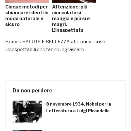
Cinque metodi per
Attenzione: più
sbiancare i denti in
cioccolato si
modo naturale e
mangia e più si è
sicuro
magri.
L’inaspettata
scoperta dei
Home
»
SALUTE E BELLEZZA
»
Le undici cose
ricercatori
insospettabili che fanno ingrassare
Da non perdere
8 novembre 1934, Nobel per la
Letteratura a Luigi Pirandello