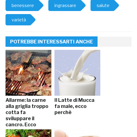
benessere
ingrassare
salute
varietà
POTREBBE INTERESSARTI ANCHE
Allarme: la carne
Il Latte di Mucca
alla griglia troppo
fa male, ecco
cotta fa
perchè
sviluppare il
cancro. Ecco
perchè