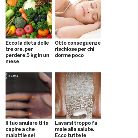
Ecco la dieta delle
Otto conseguenze
tre ore, per
rischiose per chi
perdere 5 kg in un
dorme poco
mese
Il tuo anulare ti fa
Lavarsi troppo fa
capire a che
male alla salute.
malattie sei
Ecco tutte le