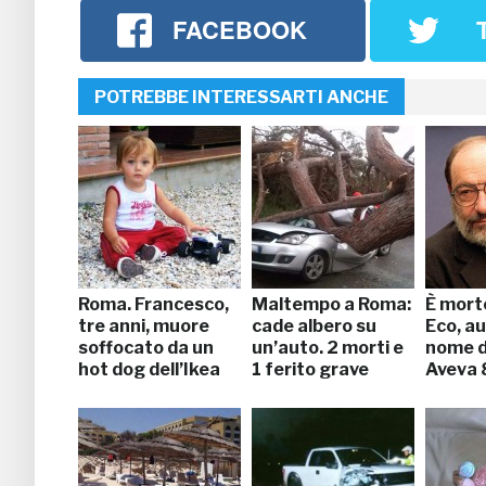
FACEBOOK
POTREBBE INTERESSARTI ANCHE
Roma. Francesco,
Maltempo a Roma:
È mort
tre anni, muore
cade albero su
Eco, au
soffocato da un
un’auto. 2 morti e
nome d
hot dog dell’Ikea
1 ferito grave
Aveva 