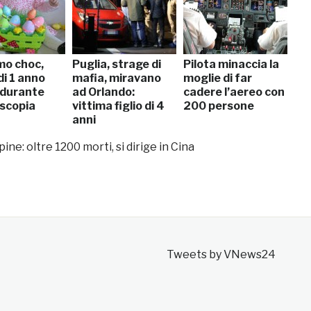
o choc,
Puglia, strage di
Pilota minaccia la
di 1 anno
mafia, miravano
moglie di far
durante
ad Orlando:
cadere l’aereo con
scopia
vittima figlio di 4
200 persone
anni
ine: oltre 1200 morti, si dirige in Cina
Tweets by VNews24