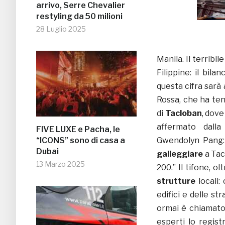
arrivo, Serre Chevalier
restyling da 50 milioni
28 Luglio 2025
Manila. Il terribil
Filippine: il bil
questa cifra sarà
Rossa, che ha ten
di
Tacloban
, dove
affermato dalla
FIVE LUXE e Pacha, le
“ICONS” sono di casa a
Gwendolyn Pang: 
Dubai
galleggiare
a Tac
13 Marzo 2025
200.” Il tifone, o
strutture
locali:
edifici e delle st
ormai è chiamato
esperti lo regist