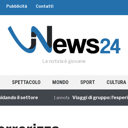
Pubblicità
Contatti
La notizia è giovane
SPETTACOLO
MONDO
SPORT
CULTURA
do il settore
Viaggi di gruppo: l’esperienz
1 annofa