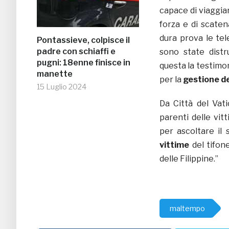
capace di viaggia
forza e di scate
dura prova le tel
Pontassieve, colpisce il
padre con schiaffi e
sono state distr
pugni: 18enne finisce in
questa la testimo
manette
per la
gestione de
15 Luglio 2024
Da Città del Vat
parenti delle vitt
per ascoltare il 
vittime
del tifon
delle Filippine.”
maltempo