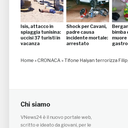
Isis, attacco in
Shock per Cavani,
Bergam
spiaggia tunisina:
padre causa
bimba 
uccisi 37 turisti in
incidente mortale:
muore 
vacanza
arrestato
gastro
Home
»
CRONACA
»
Tifone Haiyan terrorizza Filipp
Chi siamo
VNews24 è il nuovo portale web,
scritto e ideato da giovani, per le