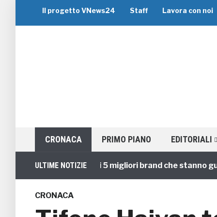
Il progetto VNews24
Staff
Lavora con noi
CRONACA
PRIMO PIANO
EDITORIALI
Viaggi di Gruppo: i 5 migliori brand che stanno guidan
ULTIME NOTIZIE
CRONACA