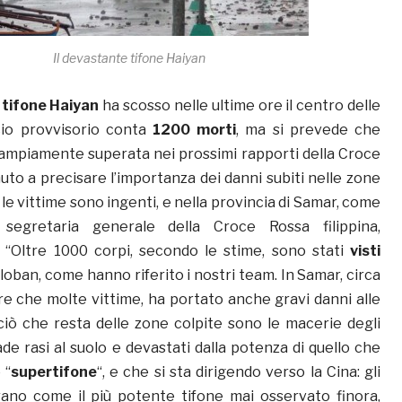
Il devastante tifone Haiyan
e
tifone Haiyan
ha scosso nelle ultime ore il centro delle
ancio provvisorio conta
1200 morti
, ma si prevede che
 ampiamente superata nei prossimi rapporti della Croce
uto a precisare l’importanza dei danni subiti nelle zone
 le vittime sono ingenti, e nella provincia di Samar, come
 segretaria generale della Croce Rossa filippina,
“Oltre 1000 corpi, secondo le stime, sono stati
visti
loban, come hanno riferito i nostri team. In Samar, circa
ltre che molte vittime, ha portato anche gravi danni alle
 ciò che resta delle zone colpite sono le macerie degli
rade rasi al suolo e devastati dalla potenza di quello che
 “
supertifone
“, e che si sta dirigendo verso la Cina: gli
rano come il più potente tifone mai osservato finora,