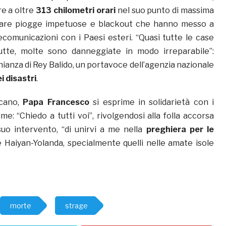
re a oltre
313 chilometri
orari
nel suo punto di massima
nare piogge impetuose e blackout che hanno messo a
ecomunicazioni con i Paesi esteri. “Quasi tutte le case
utte, molte sono danneggiate in modo irreparabile”:
nianza di Rey Balido, un portavoce dell’agenzia nazionale
i disastri
.
icano,
Papa Francesco
si esprime in solidarietà con i
ime: “Chiedo a tutti voi”, rivolgendosi alla folla accorsa
suo intervento, “di unirvi a me nella
preghiera per le
e Haiyan-Yolanda, specialmente quelli nelle amate isole
morte
strage