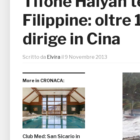
Tifone Haiyan t
Filippine: oltre
dirige in Cina
Scritto da
Elvira
il
9 Novembre 2013
More in CRONACA:
Club Med: San Sicario in