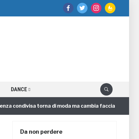
facebook
twitter
instagram
feedburner
DANCE
a condivisa torna di moda ma cambia faccia
4 annifa
Da non perdere