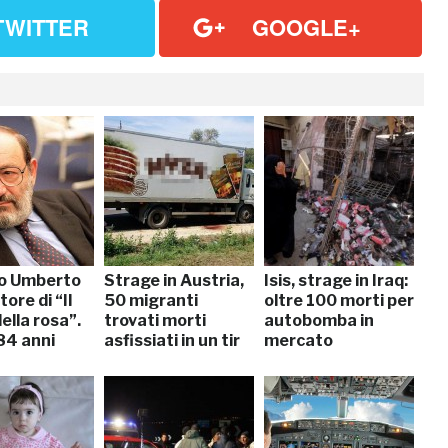
TWITTER
GOOGLE+
o Umberto
Strage in Austria,
Isis, strage in Iraq:
tore di “Il
50 migranti
oltre 100 morti per
ella rosa”.
trovati morti
autobomba in
84 anni
asfissiati in un tir
mercato