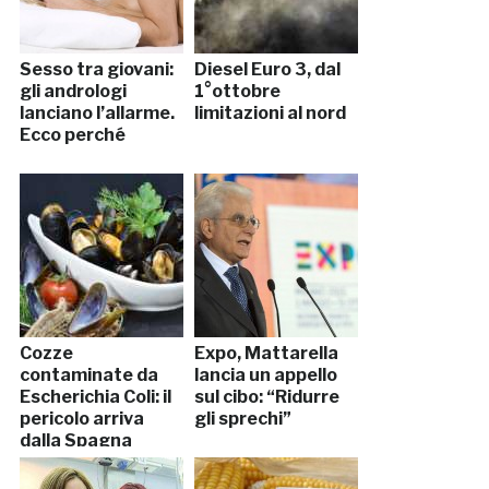
Sesso tra giovani:
Diesel Euro 3, dal
gli andrologi
1°ottobre
lanciano l’allarme.
limitazioni al nord
Ecco perché
Cozze
Expo, Mattarella
contaminate da
lancia un appello
Escherichia Coli: il
sul cibo: “Ridurre
pericolo arriva
gli sprechi”
dalla Spagna