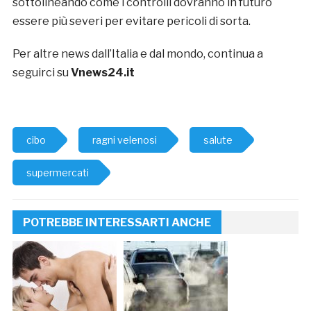
sottolineando come i controlli dovranno in futuro
essere più severi per evitare pericoli di sorta.
Per altre news dall’Italia e dal mondo, continua a
seguirci su
Vnews24.it
cibo
ragni velenosi
salute
supermercati
POTREBBE INTERESSARTI ANCHE