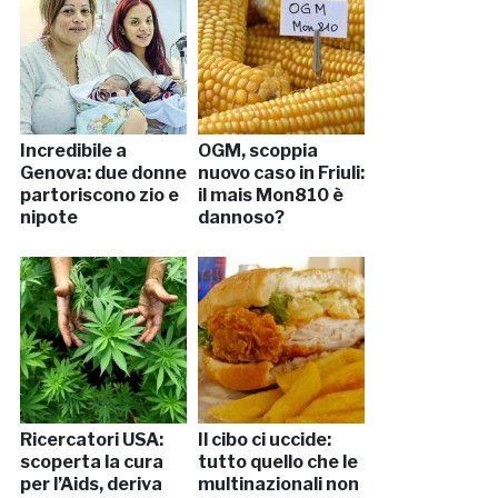
Incredibile a
OGM, scoppia
Genova: due donne
nuovo caso in Friuli:
partoriscono zio e
il mais Mon810 è
nipote
dannoso?
Ricercatori USA:
Il cibo ci uccide:
scoperta la cura
tutto quello che le
per l’Aids, deriva
multinazionali non