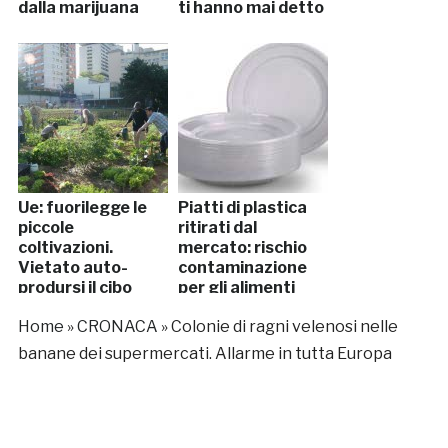
dalla marijuana
ti hanno mai detto
Ue: fuorilegge le
Piatti di plastica
piccole
ritirati dal
coltivazioni.
mercato: rischio
Vietato auto-
contaminazione
prodursi il cibo
per gli alimenti
Home
»
CRONACA
»
Colonie di ragni velenosi nelle
banane dei supermercati. Allarme in tutta Europa