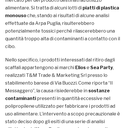
mercato per dei prodotti destinati ad utilizzo
alimentare. Si tratta di alcuni lotti di
piatti di plastica
monouso
che, stando ai risultati di alcune analisi
effettuate da Arpa Puglia, risulterebbero
potenzialmente tossici perché rilascerebbero una
quantità troppo alta di contaminanti a contatto con il
cibo.
Nello specifico, i prodotti interessati dal ritiro dagli
scaffali appartengono ai marchi
Elios
e
Sea Party
,
realizzati T&M Trade & Marketing Srl presso lo
stabilimento barese di Via Buozzi. Come riporta “Il
Messaggero”, la causa risiederebbe in
sostanze
contaminanti
presenti in quantità eccessive nel
polipropilene utilizzato per fabbricare i prodotti ad
uso alimentare. L’intervento a scopo precauzionale è
stato deciso dopo gli esiti di una serie di analisi