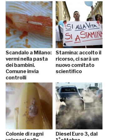
Scandalo a Milano:
Stamina: accolto il
vermi nella pasta
ricorso, ci sarà un
dei bambini.
nuovo comitato
Comune invia
scientifico
controlli
straordinari
Colonie di ragni
Diesel Euro 3, dal