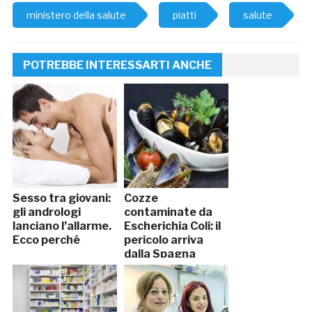
ministero della salute
piatti
salute
POTREBBE INTERESSARTI ANCHE
Sesso tra giovani:
Cozze
gli andrologi
contaminate da
lanciano l’allarme.
Escherichia Coli: il
Ecco perché
pericolo arriva
dalla Spagna