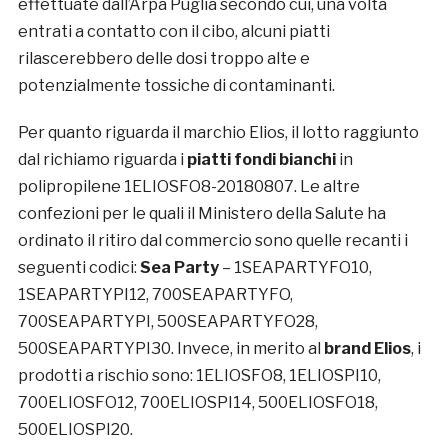
effettuate dall’Arpa Puglia secondo cui, una volta
entrati a contatto con il cibo, alcuni piatti
rilascerebbero delle dosi troppo alte e
potenzialmente tossiche di contaminanti.
Per quanto riguarda il marchio Elios, il lotto raggiunto
dal richiamo riguarda i
piatti fondi bianchi
in
polipropilene 1ELIOSFO8-20180807. Le altre
confezioni per le quali il Ministero della Salute ha
ordinato il ritiro dal commercio sono quelle recanti i
seguenti codici:
Sea Party
– 1SEAPARTYFO10,
1SEAPARTYPI12, 700SEAPARTYFO,
700SEAPARTYPI, 500SEAPARTYFO28,
500SEAPARTYPI30. Invece, in merito al
brand Elios
, i
prodotti a rischio sono: 1ELIOSFO8, 1ELIOSPI10,
700ELIOSFO12, 700ELIOSPI14, 500ELIOSFO18,
500ELIOSPI20.