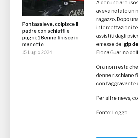
A denunciare i sos
aveva notato un 
ragazzo. Dopo una 
Pontassieve, colpisce il
intercettazioni te
padre con schiaffi e
assistiti dagli psi
pugni: 18enne finisce in
emesse del
gip de
manette
Elena Guarino dell
15 Luglio 2024
Ora non resta che 
donne rischiano f
con l’aggravante 
Per altre news, co
Fonte: Leggo