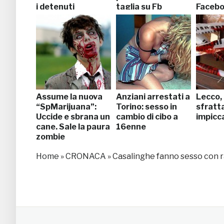
i detenuti
taglia su Fb
Faceb
Assume la nuova
Anziani arrestati a
Lecco,
“SpMarijuana”:
Torino: sesso in
sfratta
Uccide e sbrana un
cambio di cibo a
impicc
cane. Sale la paura
16enne
zombie
Home
»
CRONACA
»
Casalinghe fanno sesso con r