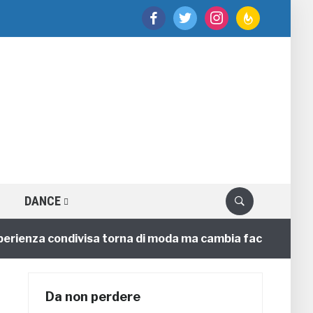
facebook
twitter
instagram
feedburner
DANCE
enza condivisa torna di moda ma cambia faccia
4 ann
Da non perdere