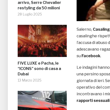
arrivo, Serre Chevalier
restyling da 50 milioni
28 Luglio 2025
Salerno,
Casaling
casalinghe rispet
l’accusa di abuso d
adescavano ragazz
su
Facebook
.
FIVE LUXE e Pacha, le
Le indagini hanno 
“ICONS” sono di casa a
una persino sposat
Dubai
13 Marzo 2025
giornata di ieri. 
operativo del com
incontravano i mino
rapporti sessuali