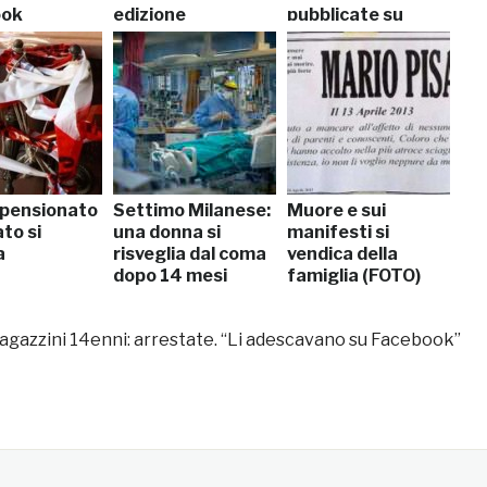
ook
edizione
pubblicate su
Facebook
 pensionato
Settimo Milanese:
Muore e sui
to si
una donna si
manifesti si
a
risveglia dal coma
vendica della
dopo 14 mesi
famiglia (FOTO)
agazzini 14enni: arrestate. “Li adescavano su Facebook”