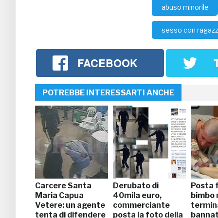
abuso minorile
sesso con ragazz
FACEBOOK
POTREBBE INTERESSARTI ANCHE
Carcere Santa
Derubato di
Posta 
Maria Capua
40mila euro,
bimbo 
Vetere: un agente
commerciante
termin
tenta di difendere
posta la foto della
bannat