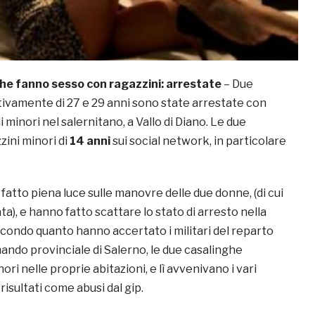
he fanno sesso con ragazzini: arrestate
– Due
tivamente di 27 e 29 anni sono state arrestate con
i minori nel salernitano, a Vallo di Diano. Le due
ini minori di
14 anni
sui social network, in particolare
fatto piena luce sulle manovre delle due donne, (di cui
a), e hanno fatto scattare lo stato di arresto nella
Secondo quanto hanno accertato i militari del reparto
ando provinciale di Salerno, le due casalinghe
ri nelle proprie abitazioni, e lì avvenivano i vari
risultati come abusi dal gip.