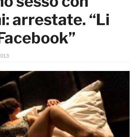
no sesso con
: arrestate. “Li
 Facebook”
2013