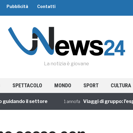
Pubblicità
Contatti
La notizia è giovane
SPETTACOLO
MONDO
SPORT
CULTURA
dando il settore
Viaggi di gruppo: l’esperi
1 annofa