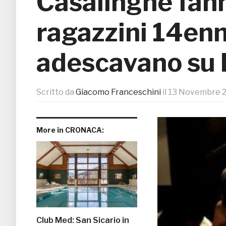
Casalinghe fan
ragazzini 14enni
adescavano su
Scritto da
Giacomo Franceschini
il
13 Novembre 
More in CRONACA:
Club Med: San Sicario in