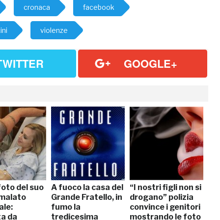
cronaca
facebook
ini
violenze
TWITTER
GOOGLE+
foto del suo
A fuoco la casa del
“I nostri figli non si
malato
Grande Fratello, in
drogano” polizia
ale:
fumo la
convince i genitori
a da
tredicesima
mostrando le foto