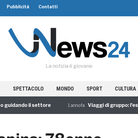
Pubblicità
Contatti
La notizia è giovane
SPETTACOLO
MONDO
SPORT
CULTURA
dando il settore
Viaggi di gruppo: l’esper
1 annofa