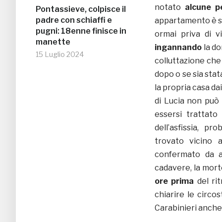
notato
alcune p
Pontassieve, colpisce il
padre con schiaffi e
appartamento è st
pugni: 18enne finisce in
ormai priva di v
manette
ingannando
la do
15 Luglio 2024
colluttazione che
dopo o se sia sta
la propria casa dai
di Lucia non può
essersi trattato 
dell’asfissia, p
trovato vicino 
confermato da a
cadavere, la mor
ore prima
del rit
chiarire le circo
Carabinieri anche 