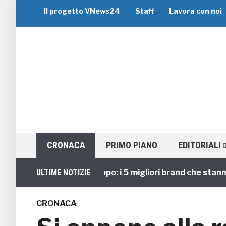
Il progetto VNews24
Staff
Lavora con noi
CRONACA
PRIMO PIANO
EDITORIALI
Viaggi di Gruppo: i 5 migliori brand che stanno gui
ULTIME NOTIZIE
CRONACA