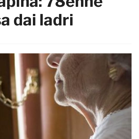
rapina: 78enne
a dai ladri