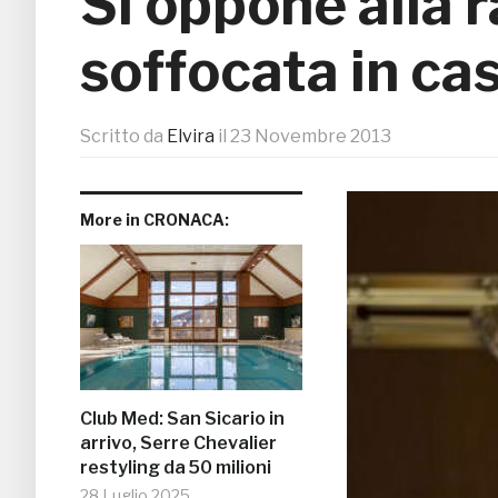
Si oppone alla 
soffocata in cas
Scritto da
Elvira
il
23 Novembre 2013
More in CRONACA:
Club Med: San Sicario in
arrivo, Serre Chevalier
restyling da 50 milioni
28 Luglio 2025