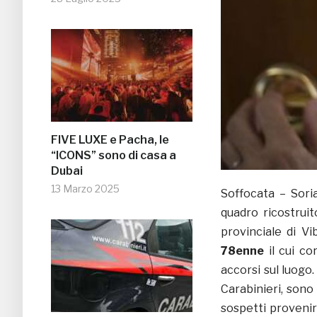
FIVE LUXE e Pacha, le
“ICONS” sono di casa a
Dubai
13 Marzo 2025
Soffocata – Sor
quadro ricostruit
provinciale di Vi
78enne
il cui co
accorsi sul luogo.
Carabinieri, sono 
sospetti proveni