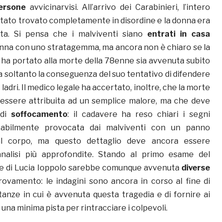
ersone
avvicinarvisi. All’arrivo dei Carabinieri, l’intero
ato trovato completamente in disordine e la donna era
ita. Si pensa che i malviventi siano
entrati in casa
nna con uno stratagemma, ma ancora non è chiaro se la
 ha portato alla morte della 78enne sia avvenuta subito
ta soltanto la conseguenza del suo tentativo di difendere
 ladri. Il medico legale ha accertato, inoltre, che la morte
 essere attribuita ad un semplice malore, ma che deve
di
soffocamento
: il cadavere ha reso chiari i segni
robabilmente provocata dai malviventi con un panno
al corpo, ma questo dettaglio deve ancora essere
nalisi più approfondite. Stando al primo esame del
te di Lucia Ioppolo sarebbe comunque avvenuta
diverse
rovamento: le indagini sono ancora in corso al fine di
stanze in cui è avvenuta questa tragedia e di fornire ai
una minima pista per rintracciare i colpevoli.