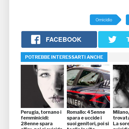
Omicidio
FACEBOOK
POTREBBE INTERESSARTI ANCHE
Perugia, tornano i
Romallo: 45enne
Milano,
femminicidi:
spara e uccide i
trovat
28enne spara
suoi genitori, poi si
La sore