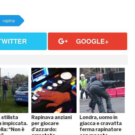
rapina
TWITTER
GOOGLE+
 stilista
Rapinava anziani
Londra, uomo in
a impiccata.
per giocare
giacca e cravatta
lla: “Non è
d’azzardo:
ferma rapinatore