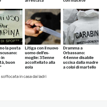
o”
arrestata
con macete
no la posta
Litiga con il nuovo
Dramma a
i scusano:
uomo dell’ex-
Orbassano:
 in
moglie: 35enne
44enne disabile
ltà, buon
accoltellato alla
uccisa dalla madre
”
gola
a colpi di martello
soffocata in casa dai ladri