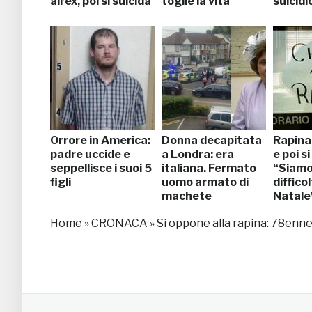
all’ex, poi si suicida
toglie la vita
suicidi
Orrore in America:
Donna decapitata
Rapina
padre uccide e
a Londra: era
e poi s
seppellisce i suoi 5
italiana. Fermato
“Siamo
figli
uomo armato di
diffico
machete
Natale
Home
»
CRONACA
»
Si oppone alla rapina: 78enne 