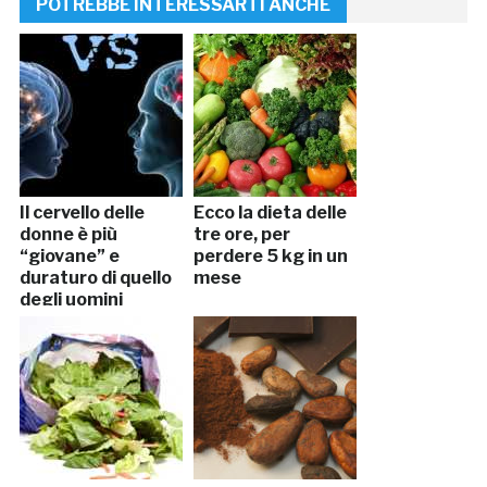
POTREBBE INTERESSARTI ANCHE
Il cervello delle
Ecco la dieta delle
donne è più
tre ore, per
“giovane” e
perdere 5 kg in un
duraturo di quello
mese
degli uomini