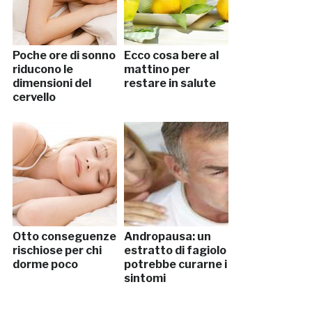
Poche ore di sonno
Ecco cosa bere al
riducono le
mattino per
dimensioni del
restare in salute
cervello
Otto conseguenze
Andropausa: un
rischiose per chi
estratto di fagiolo
dorme poco
potrebbe curarne i
sintomi