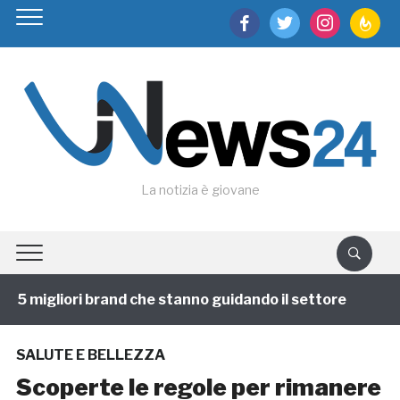
facebook
twitter
instagram
feedburn
La notizia è giovane
5 migliori brand che stanno guidando il settore
1 ann
SALUTE E BELLEZZA
Scoperte le regole per rimanere