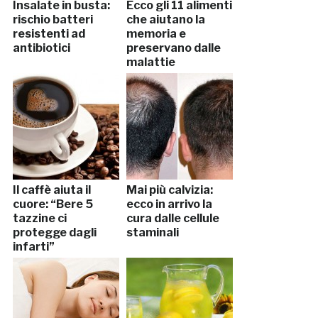
Insalate in busta:
Ecco gli 11 alimenti
rischio batteri
che aiutano la
resistenti ad
memoria e
antibiotici
preservano dalle
malattie
Il caffè aiuta il
Mai più calvizia:
cuore: “Bere 5
ecco in arrivo la
tazzine ci
cura dalle cellule
protegge dagli
staminali
infarti”