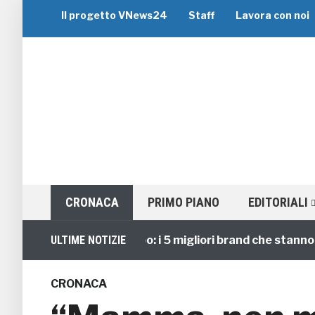
Il progetto VNews24
Staff
Lavora con noi
CRONACA
PRIMO PIANO
EDITORIALI
Viaggi di Gruppo: i 5 migliori brand che stanno gui
ULTIME NOTIZIE
CRONACA