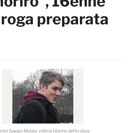
orirò”, 16enne
droga preparata
niel Spargo-Mabbs, vittima 16enne dell’ecstasy