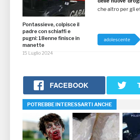
delle nuove dro
che altro per gli e
Pontassieve, colpisce il
padre con schiaffi e
pugni: 18enne finisce in
adolescente
manette
15 Luglio 2024
FACEBOOK
POTREBBE INTERESSARTI ANCHE