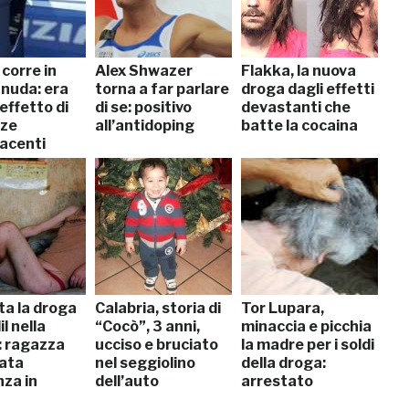
 corre in
Alex Shwazer
Flakka, la nuova
 nuda: era
torna a far parlare
droga dagli effetti
’effetto di
di se: positivo
devastanti che
nze
all’antidoping
batte la cocaina
acenti
tta la droga
Calabria, storia di
Tor Lupara,
l nella
“Cocò”, 3 anni,
minaccia e picchia
: ragazza
ucciso e bruciato
la madre per i soldi
rata
nel seggiolino
della droga:
nza in
dell’auto
arrestato
le