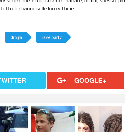
ghe
sintetiche di cui si sente parlare, ormai, spesso, più
ffetti che hanno sulle loro vittime.
droga
rave party
TWITTER
GOOGLE+