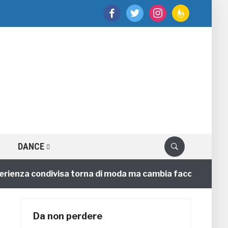
facebook
twitter
instagram
feedburner
DANCE
enza condivisa torna di moda ma cambia faccia
4 anni
Da non perdere