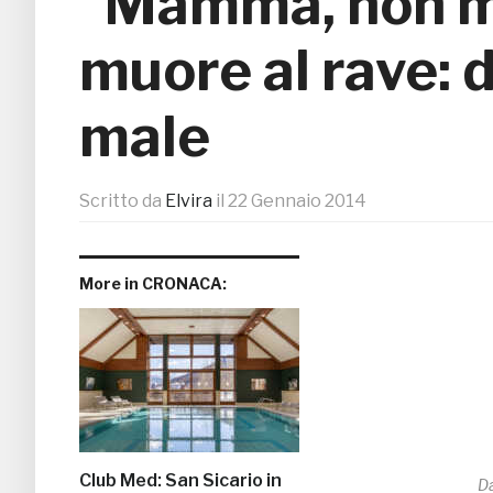
“Mamma, non m
muore al rave: 
male
Scritto da
Elvira
il
22 Gennaio 2014
More in CRONACA:
Club Med: San Sicario in
Da