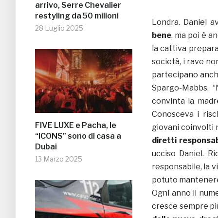
arrivo, Serre Chevalier
restyling da 50 milioni
Londra. Daniel a
28 Luglio 2025
bene
, ma poi è a
la cattiva preparaz
società, i rave n
partecipano anche 
Spargo-Mabbs. “
convinta la madre
Conosceva i risch
FIVE LUXE e Pacha, le
giovani coinvolti
“ICONS” sono di casa a
diretti responsab
Dubai
ucciso Daniel. R
13 Marzo 2025
responsabile, la v
potuto mantenere
Ogni anno il numer
cresce sempre pi