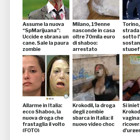
Assume la nuova
Milano, 19enne
Torino,
“SpMarijuana”:
nasconde in casa
strada
Uccide e sbrana un
oltre 70mila euro
sotto l
cane. Sale la paura
di shaboo:
sosta
zombie
arrestato
stupef
Allarme in Italia:
Krokodil, la droga
Si inie
ecco Shaboo, la
degli zombie
Krokodi
nuova droga che
sbarca in italia: il
vagina
frastaglia il volto
nuovo video choc
ricove
(FOTO)
d’urge
ospeda