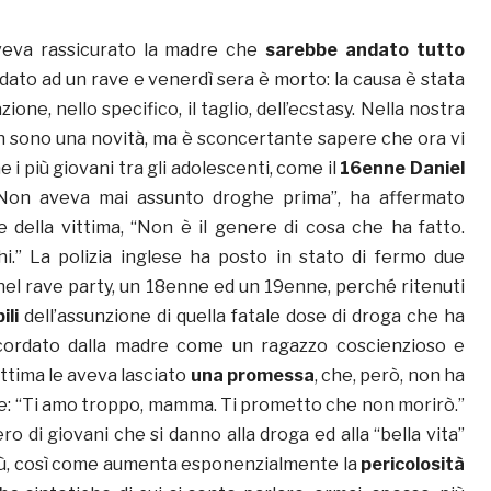
veva rassicurato la madre che
sarebbe andato tutto
ndato ad un rave e venerdì sera è morto: la causa è stata
ione, nello specifico, il taglio, dell’ecstasy. Nella nostra
on sono una novità, ma è sconcertante sapere che ora vi
i più giovani tra gli adolescenti, come il
16enne Daniel
Non aveva mai assunto droghe prima”, ha affermato
 della vittima, “Non è il genere di cosa che ha fatto.
i.” La polizia inglese ha posto in stato di fermo due
 nel rave party, un 18enne ed un 19enne, perché ritenuti
ili
dell’assunzione di quella fatale dose di droga che ha
icordato dalla madre come un ragazzo coscienzioso e
ittima le aveva lasciato
una promessa
, che, però, non ha
: “Ti amo troppo, mamma. Ti prometto che non morirò.”
o di giovani che si danno alla droga ed alla “bella vita”
ù, così come aumenta esponenzialmente la
pericolosità