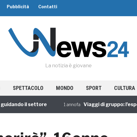
Pubblicità
Contatti
La notizia è giovane
SPETTACOLO
MONDO
SPORT
CULTURA
dando il settore
Viaggi di gruppo: l’esperi
1 annofa