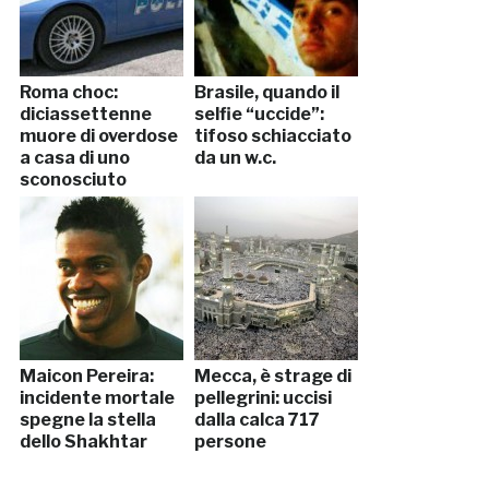
Roma choc:
Brasile, quando il
diciassettenne
selfie “uccide”:
muore di overdose
tifoso schiacciato
a casa di uno
da un w.c.
sconosciuto
Maicon Pereira:
Mecca, è strage di
incidente mortale
pellegrini: uccisi
spegne la stella
dalla calca 717
dello Shakhtar
persone