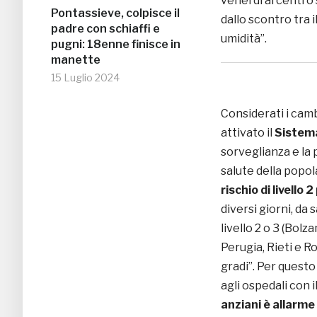
venerdì al centro
Pontassieve, colpisce il
dallo scontro tra i
padre con schiaffi e
umidità”.
pugni: 18enne finisce in
manette
15 Luglio 2024
Considerati i camb
attivato il
Sistema
sorveglianza e la 
salute della popola
rischio di livello 
diversi giorni, da 
livello 2 o 3 (Bolz
Perugia, Rieti e 
gradi”. Per questo
agli ospedali con il
anziani è allarme 