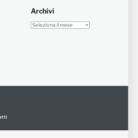
Archivi
Archivi
tti