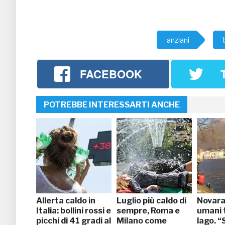
anziani
FACEBOOK
POTREBBE INTERESSARTI ANCHE
Allerta caldo in
Luglio più caldo di
Novara,
Italia: bollini rossi e
sempre, Roma e
umani t
picchi di 41 gradi al
Milano come
lago. “