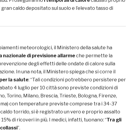
 sud. Proseguiranno
i temporali di calore
causati proprio
l gran caldo depositato sul suolo e l’elevato tasso di
iamenti meteorologici, il Ministero della salute ha
 nazionale di previsione allarme
che permette la
prevenzione degli effetti delle ondate di calore sulla
zione. In una nota, il Ministero spiega che si corre il
2 per la salute
: “Tali condizioni potrebbero persistere per
sabato 4 luglio per 10 città sono previste condizioni di
ano, Torino, Milano, Brescia, Trieste, Bologna, Firenze,
Roma) con temperature previste comprese tra i 34-37
 caldo torrido, si è registrato un vero e proprio assalto
 15% di ricoveri in più. I medici, infatti, tuonano: “
Tra gli
collassi
”.