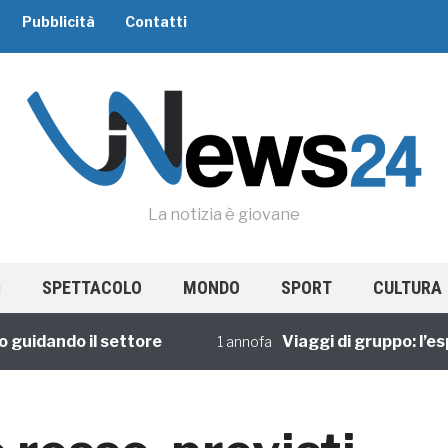
Pubblicità
Contatti
La notizia è giovane
SPETTACOLO
MONDO
SPORT
CULTURA
dando il settore
Viaggi di gruppo: l’esper
1 annofa