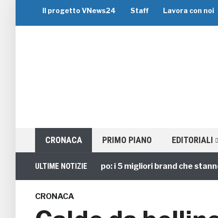
Il progetto VNews24
Staff
Lavora con noi
CRONACA
PRIMO PIANO
EDITORIALI
Viaggi di Gruppo: i 5 migliori brand che stanno gui
ULTIME NOTIZIE
CRONACA