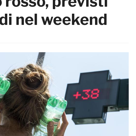
 rosso, previsti
adi nel weekend