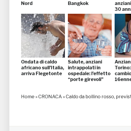
Nord
Bangkok
anzian
30 anni
Ondata di caldo
Salute, anziani
Anziani
africano sull’Italia,
intrappolati in
Torino:
arriva Flegetonte
ospedale: l’effetto
cambio 
“porte girevoli”
16enn
Home
»
CRONACA
»
Caldo da bollino rosso, previs