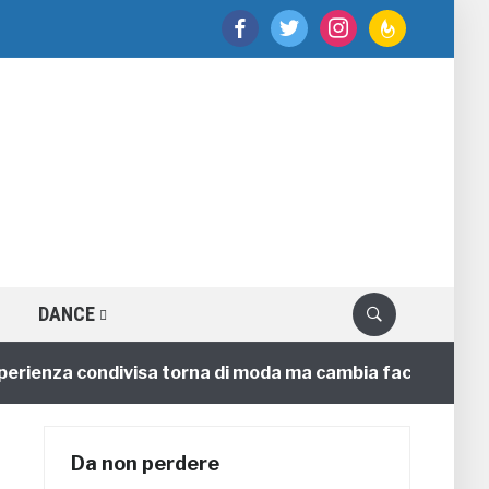
facebook
twitter
instagram
feedburner
DANCE
ienza condivisa torna di moda ma cambia faccia
4 ann
Da non perdere