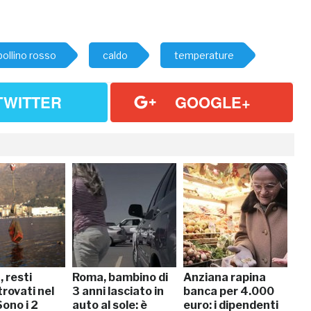
bollino rosso
caldo
temperature
TWITTER
GOOGLE+
 resti
Roma, bambino di
Anziana rapina
rovati nel
3 anni lasciato in
banca per 4.000
Sono i 2
auto al sole: è
euro: i dipendenti