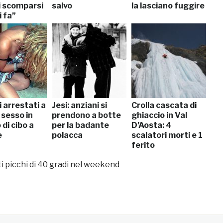
i scomparsi
salvo
la lasciano fuggire
 fa”
 arrestati a
Jesi: anziani si
Crolla cascata di
 sesso in
prendono a botte
ghiaccio in Val
di cibo a
per la badante
D’Aosta: 4
e
polacca
scalatori morti e 1
ferito
ti picchi di 40 gradi nel weekend