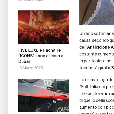
Un fine settimana
causa, secondo qu
dell’
Anticiclone A
FIVE LUXE e Pacha, le
costante aumento 
“ICONS” sono di casa a
in particolare nel
Dubai
toccherà
quota 3
13 Marzo 2025
La climatologa del
“Sull’Italia nei pr
che porterà un
nu
di quello della sc
aumento con picchi