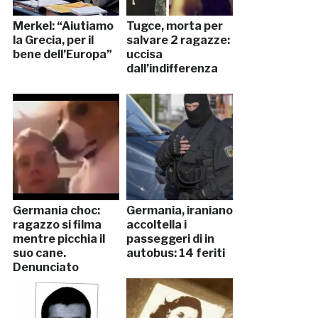
Merkel: “Aiutiamo
Tugce, morta per
la Grecia, per il
salvare 2 ragazze:
bene dell’Europa”
uccisa
dall’indifferenza
Germania choc:
Germania, iraniano
ragazzo si filma
accoltella i
mentre picchia il
passeggeri di in
suo cane.
autobus: 14 feriti
Denunciato