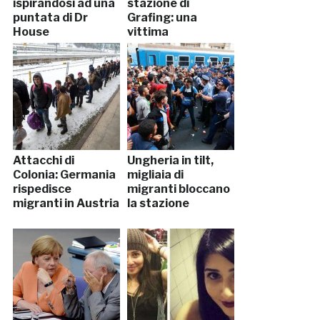
ispirandosi ad una
stazione di
puntata di Dr
Grafing: una
House
vittima
Attacchi di
Ungheria in tilt,
Colonia: Germania
migliaia di
rispedisce
migranti bloccano
migranti in Austria
la stazione