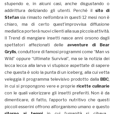
stupendo e, in alcuni casi, anche disgustando o
addirittura deliziando gli utenti. Perché il
sito di
Stefan
sia rimasto nell’ombra in questi 12 mesi non è
chiaro, ma di certo quest’improvvisa diffusione
mediatica porterà nuovi clienti alla sua piccola attività.
Il Trend di mangiare insetti nasce anni orsono dagli
spettatori affezionati delle
avventure di Bear
Grylls
, conduttore di famosi programmi come “Man vs
Wild” oppure “Ultimate Survival”, ma se la notizia dei
lecca lecca alla larva vi stupisce aspettate di sapere
che questa è solo la punta di un iceberg, alla cui vetta
veleggia il programma televisivo prodotto dalla
BBC
,
in cui si propongono vere e proprie
ricette culinarie
con le quali valorizzare gli insetti preferiti. Non è da
dimenticare, di fatto, l’apporto nutritivo che questi
piccoli esserini offrono all’organismo umano e questo
ritorno ai tempi
in cui l’umanità si cibava