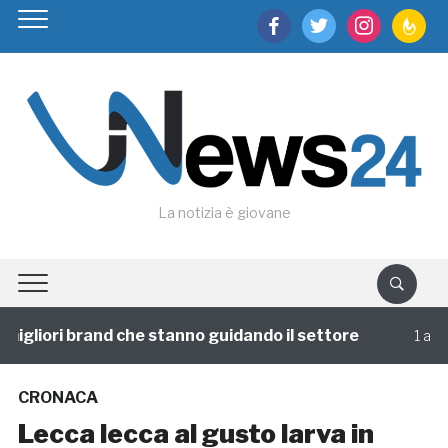
facebook
twitter
instagram
feedburn
La notizia è giovane
igliori brand che stanno guidando il settore
1 annofa
CRONACA
Lecca lecca al gusto larva in