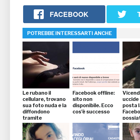
FACEBOOK
POTREBBE INTERESSARTI ANCHE
Le rubano il
Facebook offline:
Vicend
cellulare, trovano
sito non
uccide 
sua foto nuda e la
disponibile. Ecco
posta l
diffondono
cos’è successo
Facebo
tramite
possia
WhatsApp.
Tredicenne tenta
il suicidio