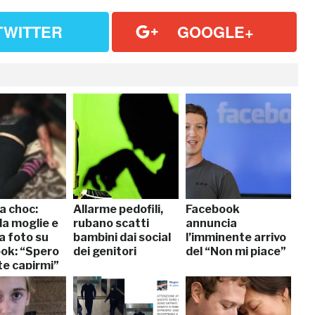
TWITTER
GOOGLE+
a choc:
Allarme pedofili,
Facebook
la moglie e
rubano scatti
annuncia
a foto su
bambini dai social
l’imminente arrivo
ok: “Spero
dei genitori
del “Non mi piace”
te capirmi”