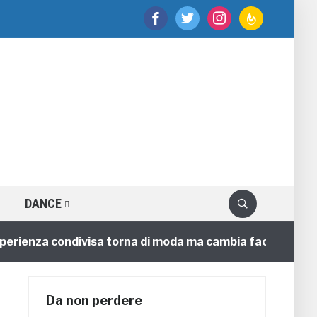
facebook
twitter
instagram
feedburner
DANCE
enza condivisa torna di moda ma cambia faccia
4 ann
Da non perdere