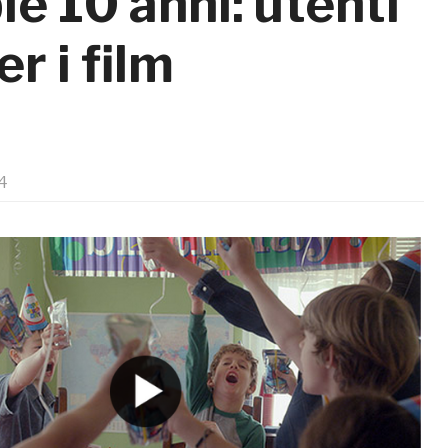
 10 anni: utenti
r i film
4