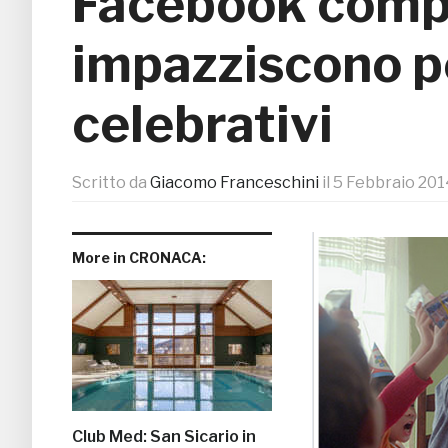
Facebook compie
impazziscono pe
celebrativi
Scritto da
Giacomo Franceschini
il
5 Febbraio 201
More in CRONACA:
Club Med: San Sicario in