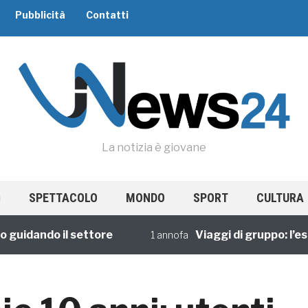
Pubblicità
Contatti
La notizia è giovane
SPETTACOLO
MONDO
SPORT
CULTURA
dando il settore
Viaggi di gruppo: l’esperi
1 annofa