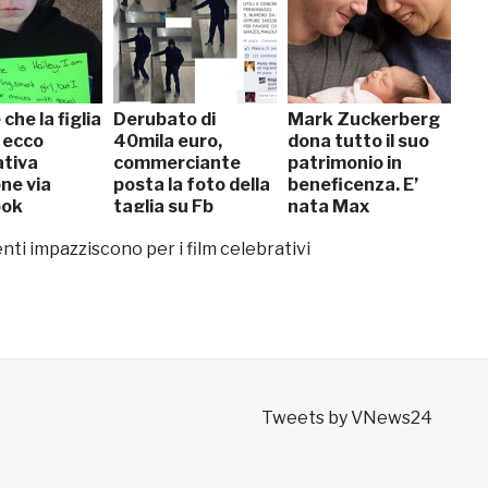
che la figlia
Derubato di
Mark Zuckerberg
: ecco
40mila euro,
dona tutto il suo
ativa
commerciante
patrimonio in
ne via
posta la foto della
beneficenza. E’
ook
taglia su Fb
nata Max
ti impazziscono per i film celebrativi
Tweets by VNews24