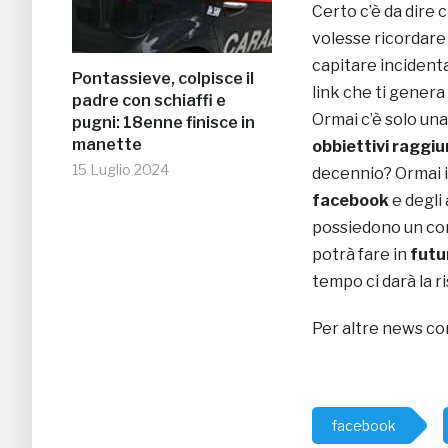
Certo c’è da dire
volesse ricordare 
capitare incident
Pontassieve, colpisce il
link che ti genera
padre con schiaffi e
Ormai c’è solo una
pugni: 18enne finisce in
manette
obbiettivi raggiun
15 Luglio 2024
decennio? Ormai i
facebook
e degli
possiedono un co
potrà fare in
futu
tempo ci darà la r
Per altre news co
facebook