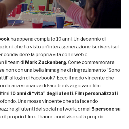
book
ha appena compiuto 10 anni. Un decennio di
azioni, che ha visto un’intera generazione iscriversi sul
r condividere la propria vita con il web e
n il team di
Mark Zuckenberg
. Come commemorare
e non con una bella immagine di ringraziamento “Sono
tutti!” al login di Facebook? Ecco il modo vincente che
ordinaria vicinanza di Facebook ai giovani: film
ltimi 1
0 anni di “vita” degli utenti
.
Film personalizzati
tofondo. Una mossa vincente che sta facendo
zzire gli utenti del social network, ormai
5 persone su
o il proprio film e l’hanno condiviso sulla propria