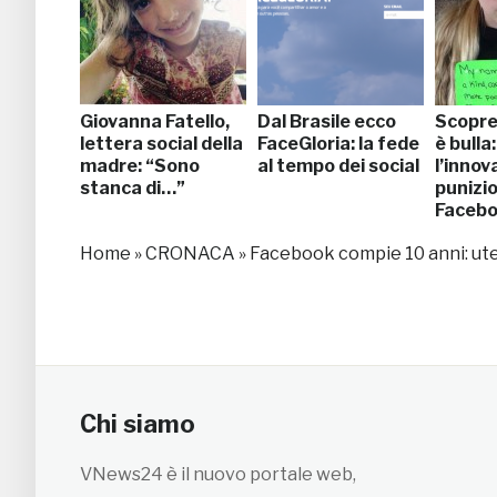
Giovanna Fatello,
Dal Brasile ecco
Scopre 
lettera social della
FaceGloria: la fede
è bulla
madre: “Sono
al tempo dei social
l’innov
stanca di…”
punizio
Faceb
Home
»
CRONACA
»
Facebook compie 10 anni: uten
Chi siamo
VNews24 è il nuovo portale web,