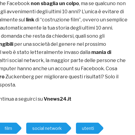
 che Facebook
non sbaglia un colpo
, ma se qualcuno non
gli avvenimenti degli ultimi 10 anni? L’unica è evitare di
almente sul
link
di “costruzione film”, ovvero un semplice
 automaticamente la tua storia degli ultimi 10 anni.
 domanda che resta da chiedersi, quali sono gli
gibili
per una società del genere nel prossimo
l web è stato letteralmente invaso dalla
mania di
 altri social network, la maggior parte delle persone che
mputer hanno anche un account su Facebook. Cosa
ro
Zuckenberg per migliorare questi risultati? Solo il
isposta.
ntinua a seguirci su
Vnews24.it
film
social network
utenti