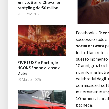
arrivo, Serre Chevalier
restyling da 50 milioni
28 Luglio 2025
Facebook –
Face
successi e soddisf
social network
pe
indirettamente co
questo momento s
FIVE LUXE e Pacha, le
10 anni, grazie a 
“ICONS” sono di casa a
riconferma la stra
Dubai
celebrativi degli u
13 Marzo 2025
con musica di sot
letteralmente impa
10 hanno
visionat
bacheca.