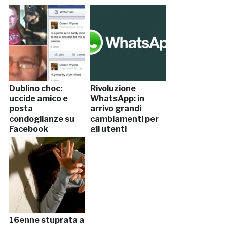
Dublino choc:
Rivoluzione
uccide amico e
WhatsApp: in
posta
arrivo grandi
condoglianze su
cambiamenti per
Facebook
gli utenti
16enne stuprata a