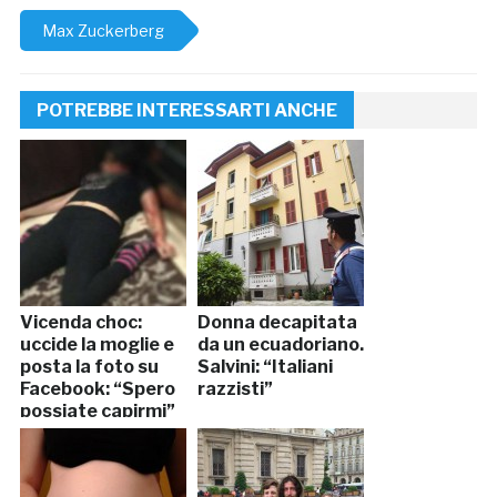
Max Zuckerberg
POTREBBE INTERESSARTI ANCHE
Vicenda choc:
Donna decapitata
uccide la moglie e
da un ecuadoriano.
posta la foto su
Salvini: “Italiani
Facebook: “Spero
razzisti”
possiate capirmi”