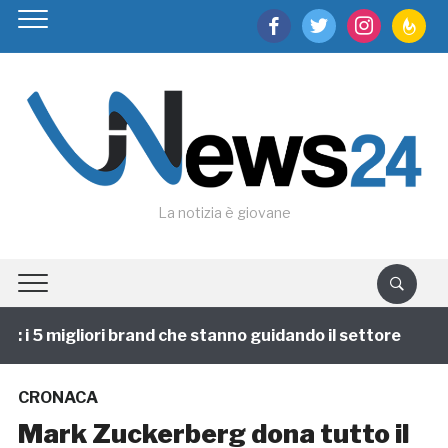
facebook
twitter
instagram
feedburn
La notizia è giovane
i 5 migliori brand che stanno guidando il settore
1 
CRONACA
Mark Zuckerberg dona tutto il