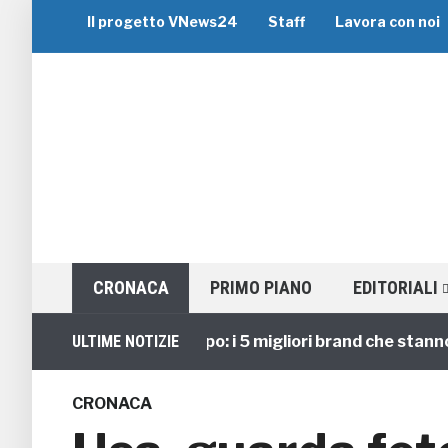
Il progetto VNews24
Staff
Lavora con noi
CRONACA
PRIMO PIANO
EDITORIALI
Viaggi di Gruppo: i 5 migliori brand che stanno gui
ULTIME NOTIZIE
CRONACA