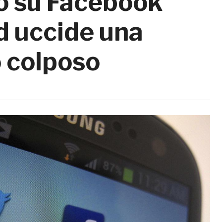
to su Facebook
d uccide una
o colposo