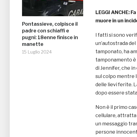
LEGGI ANCHE:
Fa
muore in un inci
Pontassieve, colpisce il
padre con schiaffi e
I fatti si sono veri
pugni: 18enne finisce in
un’autostrada del
manette
tamponato, ha amm
15 Luglio 2024
tamponamento è s
di Jennifer, che i
sul colpo mentre 
delle lievi ferite
dopo essere stata 
Non è il primo caso
cellulare, attratt
un messaggio tra
persone innocenti