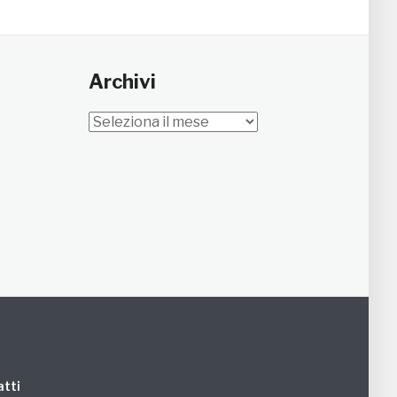
Archivi
Archivi
tti