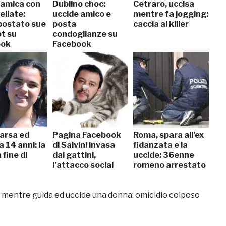
 amica con
Dublino choc:
Cetraro, uccisa
ellate:
uccide amico e
mentre fa jogging:
postato sue
posta
caccia al killer
ot su
condoglianze su
ook
Facebook
arsa ed
Pagina Facebook
Roma, spara all’ex
a 14 anni: la
di Salvini invasa
fidanzata e la
 fine di
dai gattini,
uccide: 36enne
l’attacco social
romeno arrestato
 mentre guida ed uccide una donna: omicidio colposo