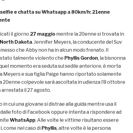
 selfie e chatta su Whatsapp a 80km/h: 21enne
dente
ficati il giorno
27 maggio
mentre la 20enne si trovata in
North Dakota
. Jennifer Meyers, la conducente del Suv
esso che Abby non ha in alcun modo frenato. Il
tato talmente violento che
Phyllis Gordon
, la bisnonna
n quel momento era seduta sul sedile anteriore, è morta
la Meyers e sua figlia Paige hanno riportato solamente
. La 20enne colpevole sarà ascoltata in udienza l’8 ottobre
arrestata il 27 agosto.
 in cui una giovane si distrae alla guida mentre usa il
a dalle foto di Facebook oppure intenta a rispondere ad
mite
WhatsApp
. Alle volte le vittime risultano essere
, come nel caso di
Phyllis
, altre volte è la persona