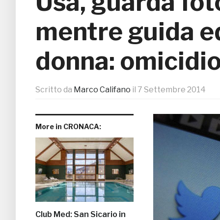
Usa, guarda fo
mentre guida e
donna: omicidi
Scritto da
Marco Califano
il
7 Settembre 2014
More in CRONACA:
Club Med: San Sicario in