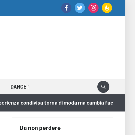
facebook
twitter
instagram
feedburner
DANCE
enza condivisa torna di moda ma cambia faccia
4 ann
Da non perdere