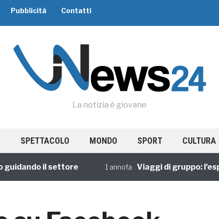
Pubblicità
Contatti
La notizia è giovane
SPETTACOLO
MONDO
SPORT
CULTURA
dando il settore
Viaggi di gruppo: l’esperi
1 annofa