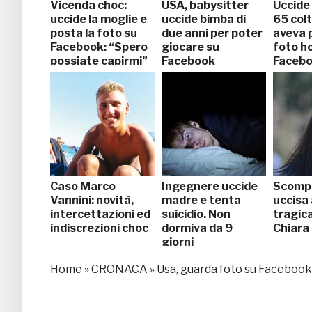
Vicenda choc:
USA, babysitter
Uccide
uccide la moglie e
uccide bimba di
65 colt
posta la foto su
due anni per poter
aveva 
Facebook: “Spero
giocare su
foto h
possiate capirmi”
Facebook
Faceb
Caso Marco
Ingegnere uccide
Scomp
Vannini: novità,
madre e tenta
uccisa 
intercettazioni ed
suicidio. Non
tragica
indiscrezioni choc
dormiva da 9
Chiara
giorni
Home
»
CRONACA
»
Usa, guarda foto su Facebook