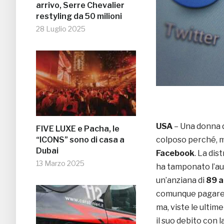
arrivo, Serre Chevalier
restyling da 50 milioni
28 Luglio 2025
USA
– Una donna 
FIVE LUXE e Pacha, le
“ICONS” sono di casa a
colposo perché, m
Dubai
Facebook
. La di
13 Marzo 2025
ha tamponato l’au
un’anziana di
89 a
comunque pagare un
ma, viste le ultim
il suo debito con l