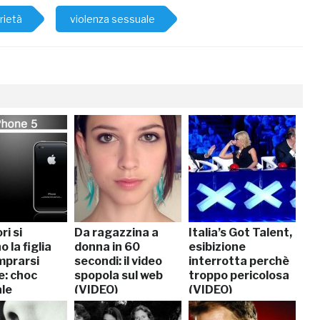
rietà
violenza sessuale
ri si
Da ragazzina a
Italia’s Got Talent,
 la figlia
donna in 60
esibizione
mprarsi
secondi: il video
interrotta perchè
e: choc
spopola sul web
troppo pericolosa
le
(VIDEO)
(VIDEO)