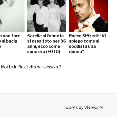
a non fare
Sorelle si fanno la
Rocco Siffredi: “Vi
 si bacia
stessa foto per 36
spiego come si
)
anni, ecco come
soddisfa una
sono ora (FOTO)
donna”
idotto in fin di vita dal sesso a 3
Tweets by VNews24