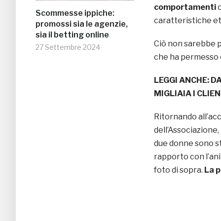
comportamenti
o
Scommesse ippiche:
caratteristiche e
promossi sia le agenzie,
sia il betting online
Ciò non sarebbe p
27 Settembre 2024
che ha permesso e
LEGGI ANCHE: D
MIGLIAIA I CLIEN
Ritornando all’acc
dell’Associazione,
due donne sono st
rapporto con l’ani
foto di sopra.
La 