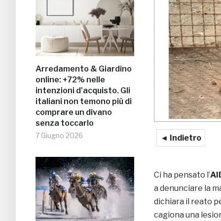
Arredamento & Giardino
online: +72% nelle
intenzioni d’acquisto. Gli
italiani non temono più di
comprare un divano
senza toccarlo
7 Giugno 2026
◄ Indietro
Ci ha pensato l’
AI
a denunciare la ma
dichiara il reato 
cagiona una lesio