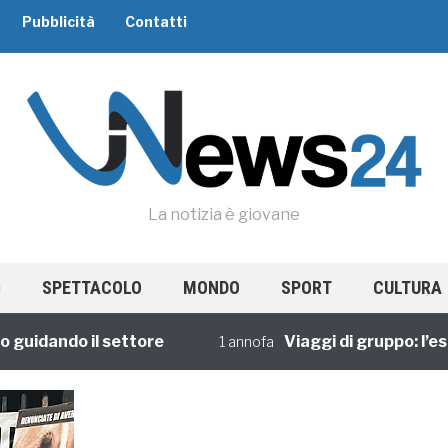
Pubblicità
Contatti
La notizia è giovane
SPETTACOLO
MONDO
SPORT
CULTURA
dando il settore
Viaggi di gruppo: l’esperi
1 annofa