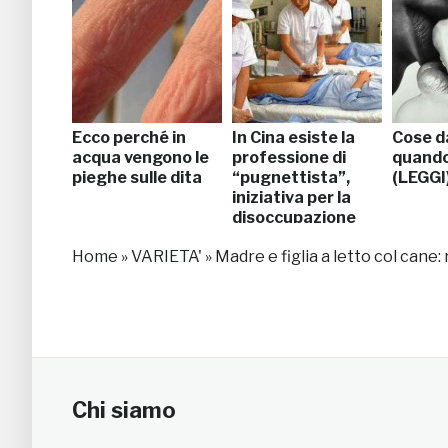
Ecco perché in
In Cina esiste la
Cose d
acqua vengono le
professione di
quando
pieghe sulle dita
“pugnettista”,
(LEGGI
iniziativa per la
disoccupazione
Home
»
VARIETA'
»
Madre e figlia a letto col cane: r
Chi siamo