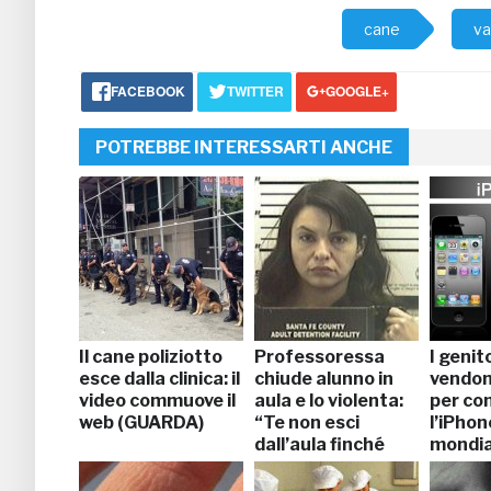
cane
va
FACEBOOK
TWITTER
GOOGLE+
POTREBBE INTERESSARTI ANCHE
Il cane poliziotto
Professoressa
I genito
esce dalla clinica: il
chiude alunno in
vendono
video commuove il
aula e lo violenta:
per co
web (GUARDA)
“Te non esci
l’iPhon
dall’aula finché
mondia
non mi…” (FOTO)