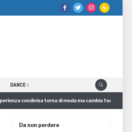
facebook
twitter
instagram
feedburner
DANCE
enza condivisa torna di moda ma cambia faccia
4 anni
Da non perdere