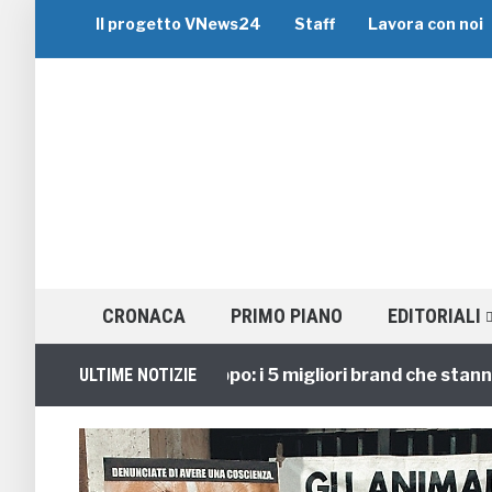
Il progetto VNews24
Staff
Lavora con noi
CRONACA
PRIMO PIANO
EDITORIALI
Viaggi di Gruppo: i 5 migliori brand che stanno gui
ULTIME NOTIZIE