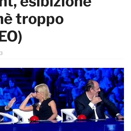
ent, esibizione
hè troppo
DEO)
13