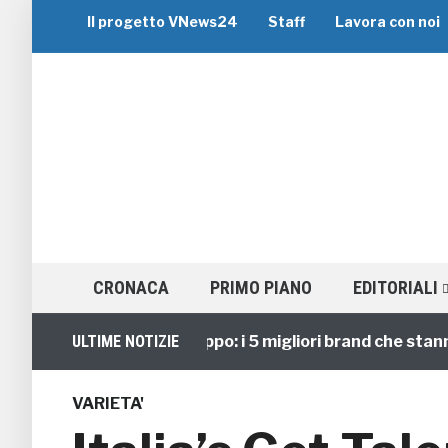
Il progetto VNews24
Staff
Lavora con noi
CRONACA
PRIMO PIANO
EDITORIALI
Viaggi di Gruppo: i 5 migliori brand che stanno gu
ULTIME NOTIZIE
VARIETA'