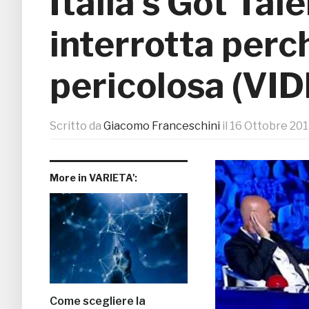
Italia’s Got Tal
interrotta perc
pericolosa (VI
Scritto da
Giacomo Franceschini
il
16 Ottobre 20
More in VARIETA':
Come scegliere la