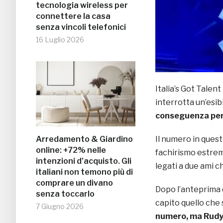
tecnologia wireless per
connettere la casa
senza vincoli telefonici
16 Luglio 2026
Italia’s Got Talent
interrotta un’esib
conseguenza per n
Arredamento & Giardino
Il numero in quest
online: +72% nelle
fachirismo estremo
intenzioni d’acquisto. Gli
legati a due ami c
italiani non temono più di
comprare un divano
Dopo l’anteprima 
senza toccarlo
capito quello che
7 Giugno 2026
numero, ma Rudy