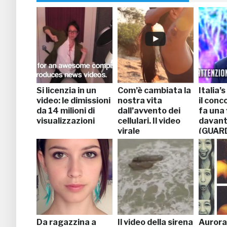
Si licenzia in un
Com’è cambiata la
Italia’
video: le dimissioni
nostra vita
il conc
da 14 milioni di
dall’avvento dei
fa una 
visualizzazioni
cellulari. Il video
davanti
virale
(GUAR
Da ragazzina a
Il video della sirena
Aurora