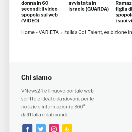
donna in 60
avvistata in
Ramazz
secondi: il video
Israele (GUARDA)
figlia d
spopola sul web
spopola
(VIDEO)
i suoi 
(GUAR
Home
»
VARIETA'
»
Italia’s Got Talent, esibizione
Chi siamo
VNews24 è il nuovo portale web,
scritto e ideato da giovani, per le
notizie e informazioni a 360°
dall’Italia e dal mondo
facebook
twitter
instagram
feedburner