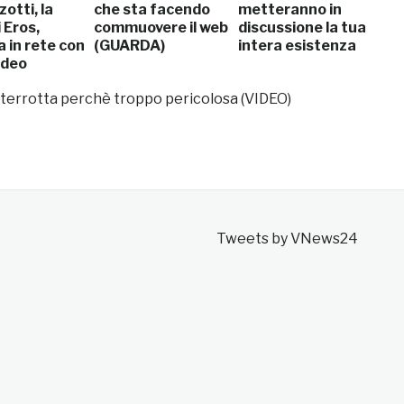
otti, la
che sta facendo
metteranno in
i Eros,
commuovere il web
discussione la tua
 in rete con
(GUARDA)
intera esistenza
video
DA)
 interrotta perchè troppo pericolosa (VIDEO)
Tweets by VNews24