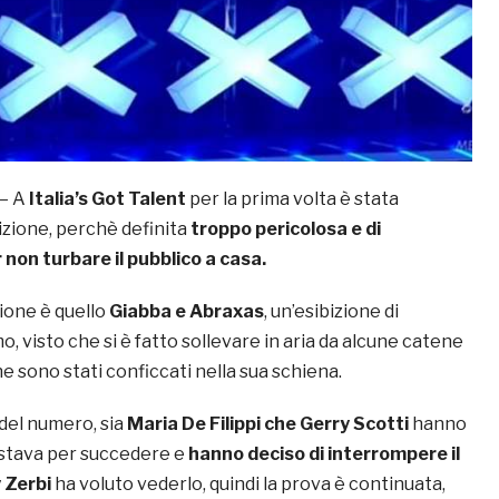
 – A
Italia’s Got Talent
per la prima volta è stata
izione, perchè definita
troppo pericolosa e di
on turbare il pubblico a casa.
ione è quello
Giabba e Abraxas
, un’esibizione di
, visto che si è fatto sollevare in aria da alcune catene
he sono stati conficcati nella sua schiena.
del numero, sia
Maria De Filippi che Gerry Scotti
hanno
 stava per succedere e
hanno deciso di interrompere il
 Zerbi
ha voluto vederlo, quindi la prova è continuata,