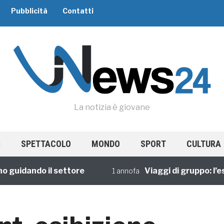
Pubblicità
Contatti
La notizia è giovane
SPETTACOLO
MONDO
SPORT
CULTURA
idando il settore
Viaggi di gruppo: l’esper
1 annofa