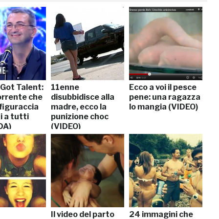
s Got Talent:
11enne
Ecco a voi il pesce
orrente che
disubbidisce alla
pene: una ragazza
figuraccia
madre, ecco la
lo mangia (VIDEO)
 a tutti
punizione choc
DA)
(VIDEO)
Il video del parto
24 immagini che