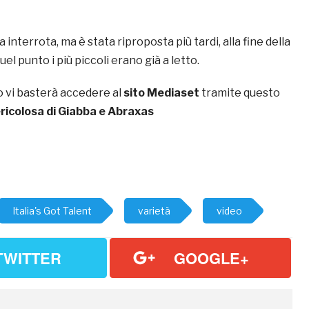
a interrota, ma è stata riproposta più tardi, alla fine della
el punto i più piccoli erano già a letto.
o vi basterà accedere al
sito Mediaset
tramite questo
ericolosa di Giabba e Abraxas
Italia's Got Talent
varietà
video
TWITTER
GOOGLE+